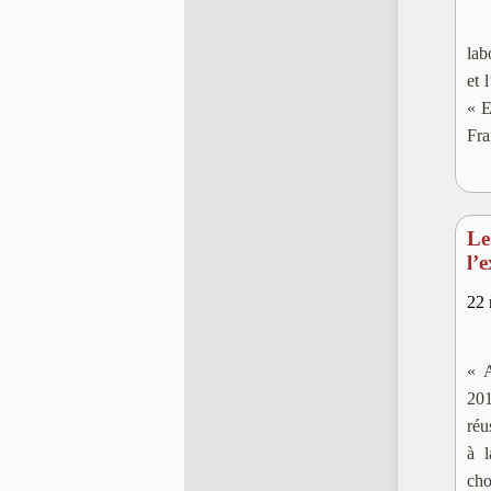
lab
et 
« E
Fra
Le
l’
22 
« A
201
réu
à l
cho