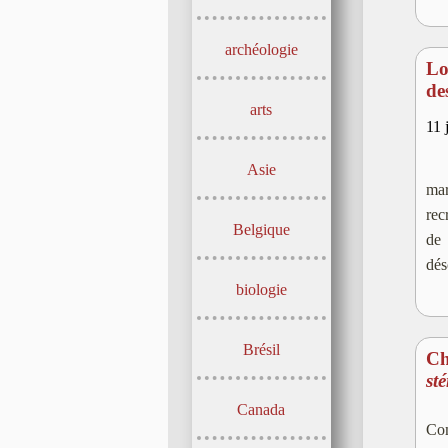
archéologie
Lo
de
arts
11 
Asie
mar
rec
Belgique
de 
dé
biologie
Brésil
Ch
st
Canada
Com