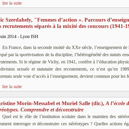
lire la suite
ïc Szerdahely, "Femmes d’action ». Parcours d’enseig
s recrutements séparés à la mixité des concours (1941-
juin 2014 - Lyon ISH
En France, dans la seconde moitié du XXe siècle, l’enseignement de l
qué par la sportivisation de la discipline, l’hétérogénéité des statuts en
rutements. Si le régime de Vichy, en 1941, confère à l’éducation phys
division sexuée et statutaire des recrutements, ce n’est qu’en 198
sormais seule voie d’accès à l’enseignement, devient commun pour les
lire la suite
ristine Morin-Messabel et Muriel Salle (dir.),
A l’école 
éréotypes. Comprendre et déconstruire
Quel est le rôle de l’institution scolaire dans le maintien des stéré
ment interroger et déconstruire ces stéréotypes ? Quelles actions éga