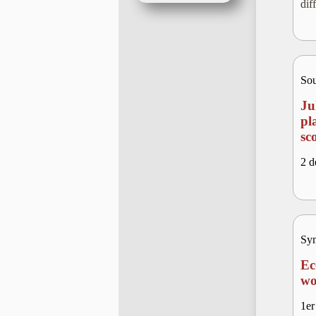
dif
Sou
Ju
pl
sc
2 d
Sy
Ec
wo
1er