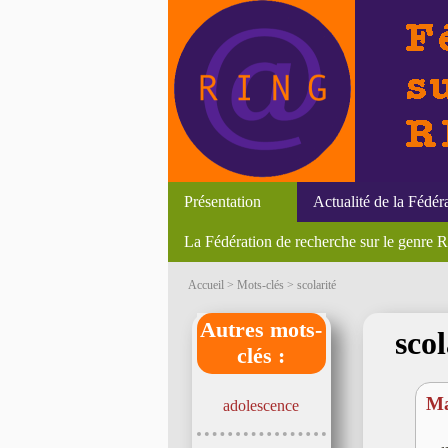
Présentation
Actualité de la Fédér
La Fédération de recherche sur le genre
Accueil
> Mots-clés > scolarité
Autres mots-
scol
clés :
Ma
adolescence