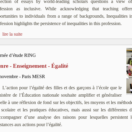
lection of essays by world-leading scholars questions a view of
ofession as inclusive. While acknowledging that teaching offe
ortunities to individuals from a range of backgrounds, Inequalities 
fession highlights the persistence of inequalities in this profession.
lire la suite
rnée d’étude RING
nre - Enseignement - Égalité
novembre - Paris MESR
L’action pour l’égalité des filles et des garçons à l’école que le
istère de l’Éducation nationale souhaite amplifier et généraliser
elle à une réflexion de fond sur les objectifs, les moyens et les méthode
 scolaire et les pratiques éducatives, mais aussi sur les différentes d
ccompagner d’une analyse des raisons pour lesquelles persistent le
istances aux actions pour l’égalité.