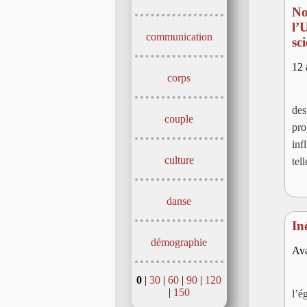
No
l’
communication
sc
12 
corps
des
couple
pro
inf
culture
tel
danse
In
démographie
Ava
0
|
30
|
60
|
90
|
120
|
150
l’e