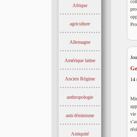
col
Afrique
pr
opp
agriculture
Pro
Allemagne
Jou
Amérique latine
Ge
Ancien Régime
14 
anthropologie
Min
app
vie
anti-féminisme
s’a
rés
Antiquité