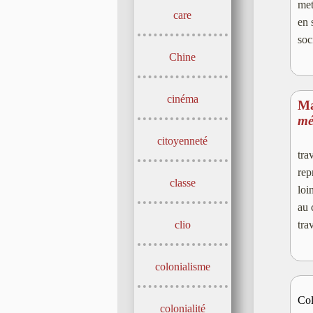
met
care
en 
soc
Chine
cinéma
Ma
mé
citoyenneté
tr
rep
classe
loi
au 
clio
tra
colonialisme
Col
colonialité