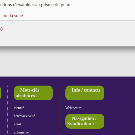
erions réexaminer au prisme du genre.
lire la suite
20
Mots-clés
Info / contacts
aléatoires :
:
identité
Webmestre
hétérosexualité
Navigation /
Syndication :
sport
urbanisme