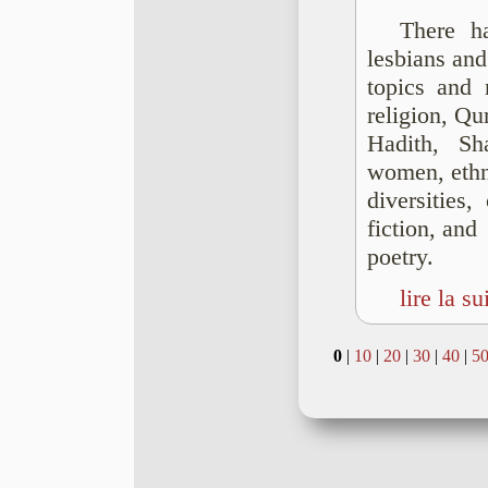
There h
lesbians and
topics and 
religion, Qu
Hadith, Sh
women, ethn
diversities,
fiction, and
poetry.
lire la su
0
|
10
|
20
|
30
|
40
|
5