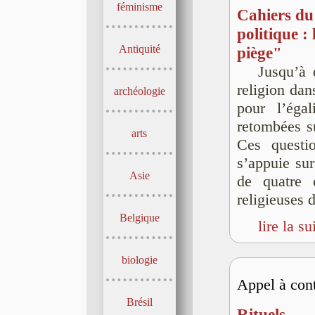
féminisme
Cahiers du 
politique :
Antiquité
piège"
Jusqu’à 
religion dans
archéologie
pour l’éga
retombées s
arts
Ces questi
s’appuie su
Asie
de quatre 
religieuses 
Belgique
lire la su
biologie
Appel à cont
Brésil
Rituels