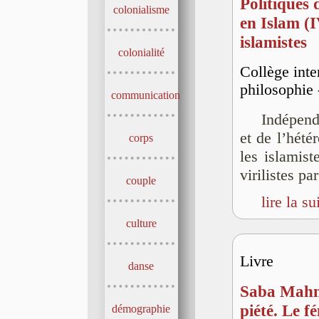
Politiques d
colonialisme
en Islam (I
islamistes
colonialité
Collège inte
philosophie 
communication
Indépend
et de l’hété
corps
les islamis
virilistes pa
couple
lire la su
culture
Livre
danse
Saba Mahmo
piété. Le f
démographie