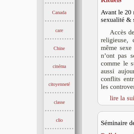
Avant le 20 
Canada
sexualité & 
care
Accès de
religieuse,
même sexe : 
Chine
n’ont pas s
comme le su
cinéma
aussi aujou
conflits ent
citoyenneté
les controver
lire la su
classe
clio
Séminaire d