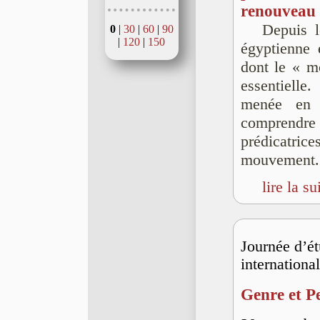
renouveau 
Depuis l
0
|
30
|
60
|
90
|
120
|
150
égyptienne 
dont le « m
essentiell
menée en
comprendre
prédicatri
mouvement.
lire la su
Journée d’é
internationa
Genre et P