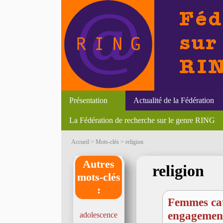
Présentation
Actualité de la Fédération
La Fédération de recherche sur le genre RING
Liens
Textes
Newsletter
Accueil
> Mots-clés > religion
Autres
religion
mots-clés
:
Femmes cat
engagement
adolescence