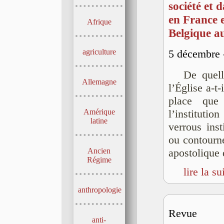
société et d
en France e
Afrique
Belgique a
agriculture
5 décembre -
De quell
Allemagne
l’Église a-t
place que
Amérique
l’institut
latine
verrous inst
ou contourné
Ancien
apostolique 
Régime
lire la su
anthropologie
Revue
anti-