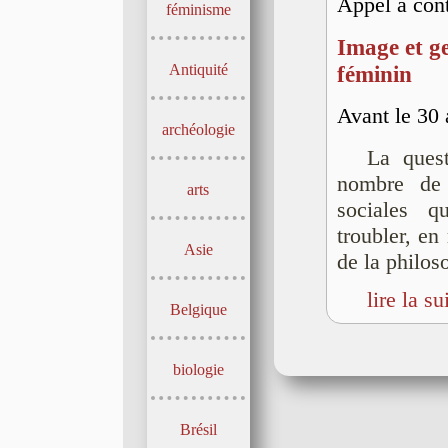
Appel à cont
féminisme
Image et g
Antiquité
féminin
Avant le 30
archéologie
La quest
nombre de 
arts
sociales q
troubler, en
Asie
de la philos
lire la su
Belgique
biologie
Brésil