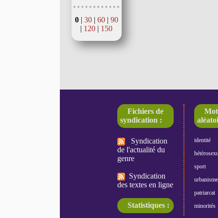
0
|
30
|
60
|
90
|
120
|
150
Fichiers de
Mot
syndication :
aléatoi
Syndication
identité
de l'actualité du
hétérosexu
genre
sport
Syndication
urbanisme
des textes en ligne
patriarcat
Statistiques :
minorités