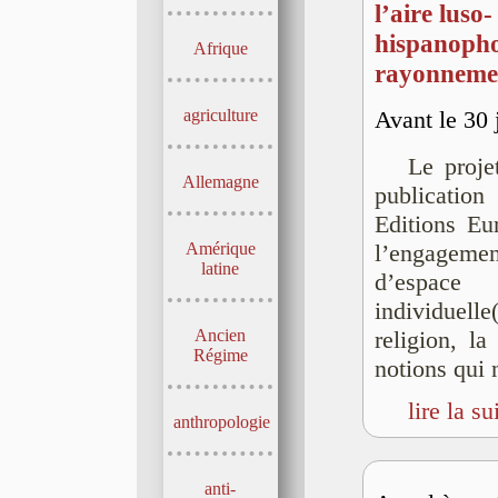
l’aire luso-
hispanopho
Afrique
rayonnemen
agriculture
Avant le 30 
Le proje
Allemagne
publicatio
Editions Eu
Amérique
l’engageme
latine
d’espace 
individuelle
Ancien
religion, la
Régime
notions qui 
lire la su
anthropologie
anti-