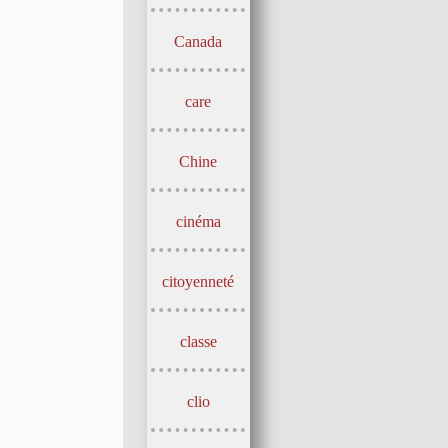
Canada
care
Chine
cinéma
citoyenneté
classe
clio