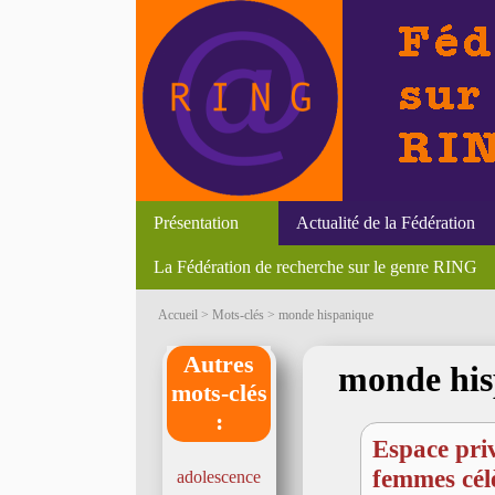
Présentation
Actualité de la Fédération
La Fédération de recherche sur le genre RING
Liens
Textes
Newsletter
Accueil
> Mots-clés > monde hispanique
Autres
monde his
mots-clés
:
Espace pri
femmes cél
adolescence