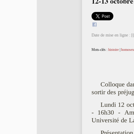
12-13 octobre
Date de mise en ligne :
[
Mots-clés :
histoire
|
homosexu
Colloque dan
sortir des préju
Lundi 12 oc
- 16h30 - Am
Université de 
Présentation