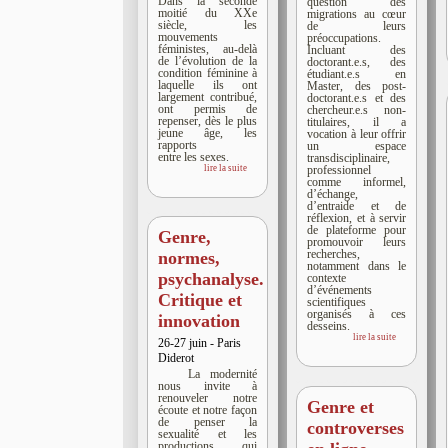
Dans la seconde
question des
moitié du XXe
migrations au cœur
siècle, les
de leurs
mouvements
préoccupations.
féministes, au-delà
Incluant des
de l’évolution de la
doctorant.e.s, des
condition féminine à
étudiant.e.s en
laquelle ils ont
Master, des post-
largement contribué,
doctorant.e.s et des
ont permis de
chercheur.e.s non-
repenser, dès le plus
titulaires, il a
jeune âge, les
vocation à leur offrir
rapports
un espace
entre les sexes.
transdisciplinaire,
lire la suite
professionnel
comme informel,
d’échange,
d’entraide et de
réflexion, et à servir
de plateforme pour
Genre,
promouvoir leurs
recherches,
normes,
notamment dans le
psychanalyse.
contexte
d’événements
Critique et
scientifiques
organisés à ces
innovation
desseins.
lire la suite
26-27 juin - Paris
Diderot
La modernité
nous invite à
renouveler notre
Genre et
écoute et notre façon
de penser la
controverses
sexualité et les
productions qui