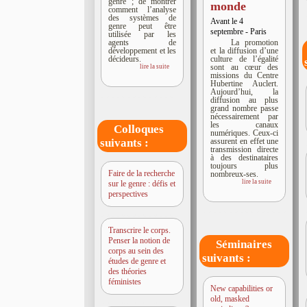
genre ; de montrer
monde
comment l’analyse
des systèmes de
Avant le 4
genre peut être
septembre - Paris
utilisée par les
agents de
La promotion
développement et les
et la diffusion d’une
décideurs.
culture de l’égalité
sont au cœur des
lire la suite
missions du Centre
Hubertine Auclert.
Aujourd’hui, la
diffusion au plus
grand nombre passe
nécessairement par
les canaux
Colloques
numériques. Ceux-ci
assurent en effet une
suivants :
transmission directe
à des destinataires
toujours plus
Faire de la recherche
nombreux-ses.
lire la suite
sur le genre : défis et
perspectives
Transcrire le corps.
Penser la notion de
Séminaires
corps au sein des
suivants :
études de genre et
des théories
féministes
New capabilities or
old, masked