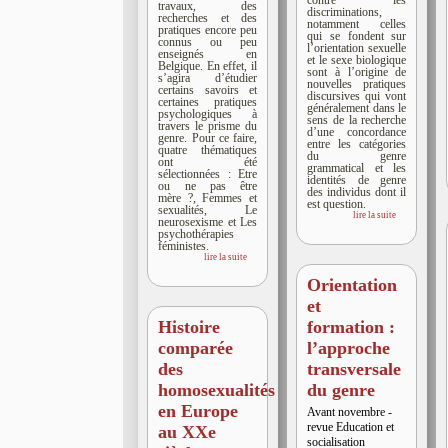
travaux, des
discriminations,
recherches et des
notamment celles
pratiques encore peu
qui se fondent sur
connus ou peu
l’orientation sexuelle
enseignés en
et le sexe biologique
Belgique. En effet, il
sont à l’origine de
s’agira d’étudier
nouvelles pratiques
certains savoirs et
discursives qui vont
certaines pratiques
généralement dans le
psychologiques à
sens de la recherche
travers le prisme du
d’une concordance
genre. Pour ce faire,
entre les catégories
quatre thématiques
du genre
ont été
grammatical et les
sélectionnées : Etre
identités de genre
ou ne pas être
des individus dont il
mère ?, Femmes et
est question.
sexualités, Le
lire la suite
neurosexisme et Les
psychothérapies
féministes.
lire la suite
Orientation
et
Histoire
formation :
comparée
l’approche
des
transversale
homosexualités
du genre
en Europe
Avant novembre -
revue Education et
au XXe
socialisation