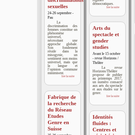
régimes
démocratiques.
sexuelles
lire la suite
24-26 septembre -
Pau
La
discrimination des
Arts du
femmes constitue un
phénomène
spectacle et
universel,
gender
nécessitant une
approche globale.
studies
Son fondement
réside dans la
Avant le 15 octobre
misogynie, un
- revue Horizons /
sentiment non moins
universel, mais que
Théâtre
la langue et
La revue
l’opinion commune
Horizons/Théâtre
minimisent.
propose de publier
lire la suite
au printemps 2017,
un numéro consacré
aux arts du spectacle
et aux études sur le
genre.
Fabrique de
lire la suite
la recherche
du Réseau
Etudes
Identités
Genre en
fluides :
Suisse
Centres et