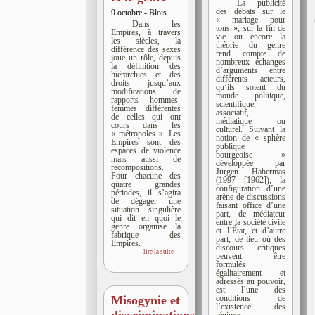
La publicité
des débats sur le
9 octobre - Blois
« mariage pour
Dans les
tous », sur la fin de
Empires, à travers
vie ou encore la
les siècles, la
théorie du genre
différence des sexes
rend compte de
joue un rôle, depuis
nombreux échanges
la définition des
d’arguments entre
hiérarchies et des
différents acteurs,
droits jusqu’aux
qu’ils soient du
modifications de
monde politique,
rapports hommes-
scientifique,
femmes différentes
associatif,
de celles qui ont
médiatique ou
cours dans les
culturel. Suivant la
« métropoles ». Les
notion de « sphère
Empires sont des
publique
espaces de violence
bourgeoise »
mais aussi de
développée par
recompositions.
Jürgen Habermas
Pour chacune des
(1997 [1962]), la
quatre grandes
configuration d’une
périodes, il s’agira
arène de discussions
de dégager une
faisant office d’une
situation singulière
part, de médiateur
qui dit en quoi le
entre la société civile
genre organise la
et l’État, et d’autre
fabrique des
part, de lieu où des
Empires.
discours critiques
lire la suite
peuvent être
formulés
égalitairement et
adressés au pouvoir,
est l’une des
Misogynie et
conditions de
l’existence des
discriminations