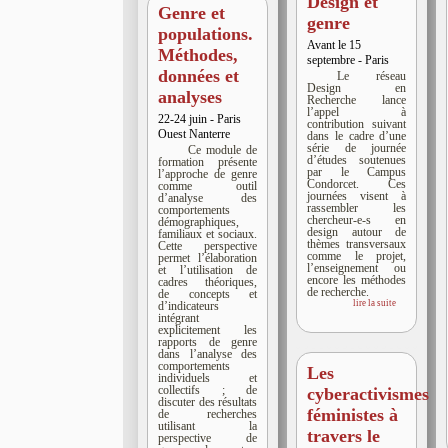
Design et
Genre et
genre
populations.
Avant le 15
Méthodes,
septembre - Paris
données et
Le réseau
Design en
analyses
Recherche lance
l’appel à
22-24 juin - Paris
contribution suivant
Ouest Nanterre
dans le cadre d’une
série de journée
Ce module de
d’études soutenues
formation présente
par le Campus
l’approche de genre
Condorcet. Ces
comme outil
journées visent à
d’analyse des
rassembler les
comportements
chercheur-e-s en
démographiques,
design autour de
familiaux et sociaux.
thèmes transversaux
Cette perspective
comme le projet,
permet l’élaboration
l’enseignement ou
et l’utilisation de
encore les méthodes
cadres théoriques,
de recherche.
de concepts et
lire la suite
d’indicateurs
intégrant
explicitement les
rapports de genre
dans l’analyse des
comportements
Les
individuels et
collectifs ; de
cyberactivismes
discuter des résultats
féministes à
de recherches
utilisant la
travers le
perspective de