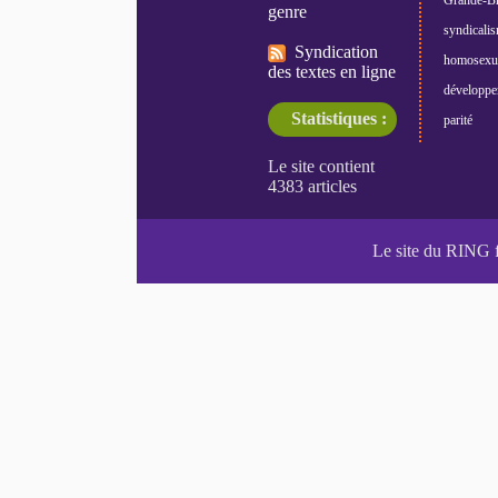
Grande-Br
genre
syndicali
Syndication
homosexua
des textes en ligne
développe
Statistiques :
parité
Le site du RING 