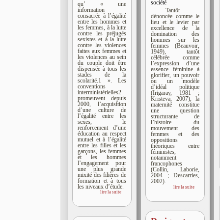
société
qu’ « une
information
Tantôt
consacrée à l’égalité
dénoncée comme le
entre les hommes et
lieu et le levier par
les femmes, à la lutte
excellence de la
contre les préjugés
domination des
sexistes et à la lutte
hommes sur les
contre les violences
femmes (Beauvoir,
faites aux femmes et
1949), tantôt
les violences au sein
célébrée comme
du couple doit être
l’expression d’une
dispensée à tous les
essence féminine à
stades de la
glorifier, un pouvoir
scolarité.1 ». Les
ou un modèle
conventions
d’idéal politique
interministérielles2
(Irigaray, 1981 ;
promeuvent depuis
Kristeva, 2007), la
2000, l’acquisition
maternité constitue
d’une culture de
une question
l’égalité entre les
structurante de
sexes, le
l’histoire du
renforcement d’une
mouvement des
éducation au respect
femmes et des
mutuel et à l’égalité
oppositions
entre les filles et les
théoriques entre
garçons, les femmes
féministes,
et les hommes
notamment
l’engagement pour
francophones
une plus grande
(Collin, Laborie,
mixité des filières de
2004 ; Descarries,
formation et à tous
2002).
les niveaux d’étude.
lire la suite
lire la suite