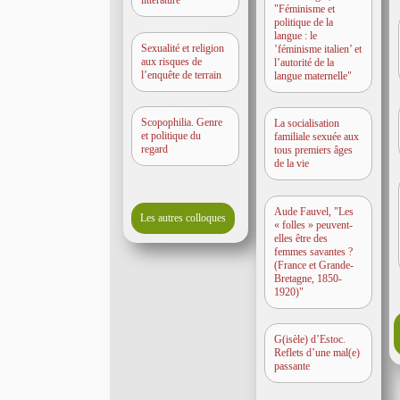
littérature
"Féminisme et
politique de la
langue : le
Sexualité et religion
’féminisme italien’ et
aux risques de
l’autorité de la
l’enquête de terrain
langue maternelle"
Scopophilia. Genre
La socialisation
et politique du
familiale sexuée aux
regard
tous premiers âges
de la vie
Aude Fauvel, "Les
Les autres colloques
« folles » peuvent-
elles être des
femmes savantes ?
(France et Grande-
Bretagne, 1850-
1920)"
G(isèle) d’Estoc.
Reflets d’une mal(e)
passante