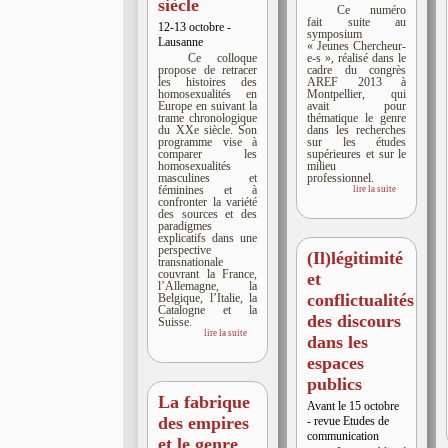
siècle
Ce numéro
fait suite au
12-13 octobre -
symposium
Lausanne
« Jeunes Chercheur-
Ce colloque
e-s », réalisé dans le
propose de retracer
cadre du congrès
les histoires des
AREF 2013 à
homosexualités en
Montpellier, qui
Europe en suivant la
avait pour
trame chronologique
thématique le genre
du XXe siècle. Son
dans les recherches
programme vise à
sur les études
comparer les
supérieures et sur le
homosexualités
milieu
masculines et
professionnel.
féminines et à
lire la suite
confronter la variété
des sources et des
paradigmes
explicatifs dans une
perspective
(Il)légitimité
transnationale
couvrant la France,
et
l’Allemagne, la
conflictualités
Belgique, l’Italie, la
Catalogne et la
des discours
Suisse.
lire la suite
dans les
espaces
publics
La fabrique
Avant le 15 octobre
des empires
- revue Etudes de
communication
et le genre