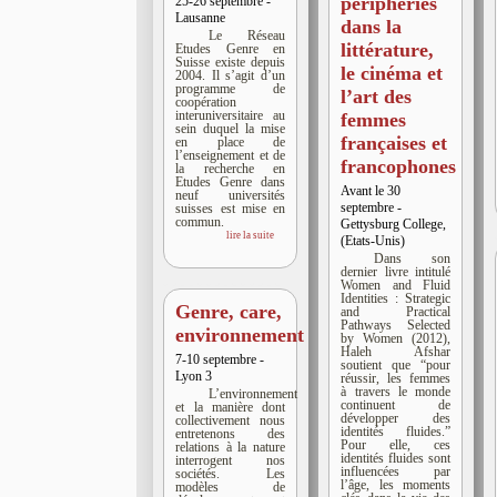
périphéries
25-26 septembre -
Lausanne
dans la
Le Réseau
littérature,
Etudes Genre en
Suisse existe depuis
le cinéma et
2004. Il s’agit d’un
programme de
l’art des
coopération
interuniversitaire au
femmes
sein duquel la mise
françaises et
en place de
l’enseignement et de
francophones
la recherche en
Etudes Genre dans
Avant le 30
neuf universités
septembre -
suisses est mise en
commun.
Gettysburg College,
lire la suite
(Etats-Unis)
Dans son
dernier livre intitulé
Women and Fluid
Identities : Strategic
Genre, care,
and Practical
Pathways Selected
environnement
by Women (2012),
Haleh Afshar
7-10 septembre -
soutient que “pour
Lyon 3
réussir, les femmes
à travers le monde
L’environnement
continuent de
et la manière dont
développer des
collectivement nous
identités fluides.”
entretenons des
Pour elle, ces
relations à la nature
identités fluides sont
interrogent nos
influencées par
sociétés. Les
l’âge, les moments
modèles de