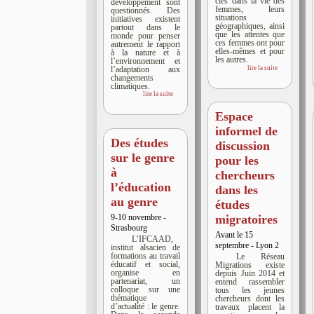
clés dans la vie des
développement sont
femmes, leurs
questionnés. Des
situations
initiatives existent
géographiques, ainsi
partout dans le
que les attentes que
monde pour penser
ces femmes ont pour
autrement le rapport
elles-mêmes et pour
à la nature et à
les autres.
l’environnement et
lire la suite
l’adaptation aux
changements
climatiques.
lire la suite
Espace
informel de
Des études
discussion
sur le genre
pour les
à
chercheurs
l’éducation
dans les
au genre
études
9-10 novembre -
migratoires
Strasbourg
Avant le 15
L’IFCAAD,
septembre - Lyon 2
institut alsacien de
formations au travail
Le Réseau
éducatif et social,
Migrations existe
organise en
depuis Juin 2014 et
partenariat, un
entend rassembler
colloque sur une
tous les jeunes
thématique
chercheurs dont les
d’actualité : le genre.
travaux placent la