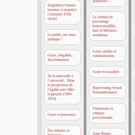
prejudices ?
Inégalité(s) femmes-
hommes et utopie(s)
(Antiquité-XXIe
La création du
siècle)
personnage
homosexuel(lle)
dans la littérature
La nudité, une arme
israélienne
politique ?
Genre, médias et
Genre, inégalités,
communication
discriminations
Genre et sexualités
De la maternelle à
l’université... Bilan
et perspectives de
Representing Sexual
l’égalité entre filles
Humanitarianism
et garçons (1984-
2014)
Féminismes et
critiques
Genre et jouissance
postcoloniales
Des femmes en
Anne Berger,