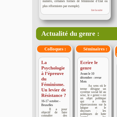
numéro, certaines formes de féminisme d’État ou
plus réformistes par exemple).
lire la suite
Actualité du genre :
Colloques :
Séminaires :
La
Ecrire le
Psychologie
genre
à l’épreuve
Avant le 10
décembre - revue
du
Mots
Féminisme.
Au sens où le
terme désigne un
Un levier de
système social lié au
Résistance ?
sexe, le « genre » est
un objet politique
16-17 octobre -
qui a des
répercussions sur la
Bruxelles
langue et le
Il a pour
discours : les
objectif de faire
politiques de lutte
connaître des
contre les