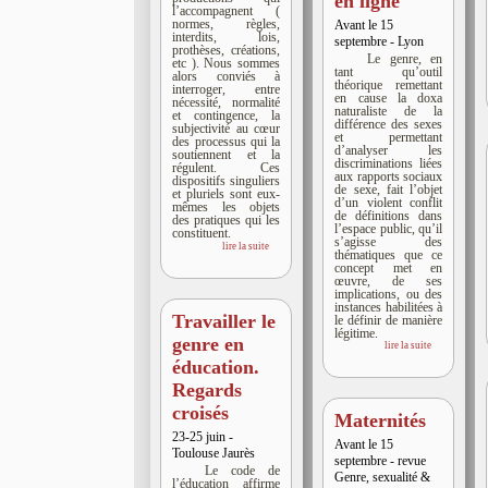
en ligne
l’accompagnent (
normes, règles,
Avant le 15
interdits, lois,
septembre - Lyon
prothèses, créations,
Le genre, en
etc ). Nous sommes
tant qu’outil
alors conviés à
théorique remettant
interroger, entre
en cause la doxa
nécessité, normalité
naturaliste de la
et contingence, la
différence des sexes
subjectivité au cœur
et permettant
des processus qui la
d’analyser les
soutiennent et la
discriminations liées
régulent. Ces
aux rapports sociaux
dispositifs singuliers
de sexe, fait l’objet
et pluriels sont eux-
d’un violent conflit
mêmes les objets
de définitions dans
des pratiques qui les
l’espace public, qu’il
constituent.
s’agisse des
lire la suite
thématiques que ce
concept met en
œuvre, de ses
implications, ou des
instances habilitées à
Travailler le
le définir de manière
légitime.
genre en
lire la suite
éducation.
Regards
croisés
Maternités
23-25 juin -
Avant le 15
Toulouse Jaurès
septembre - revue
Le code de
Genre, sexualité &
l’éducation affirme