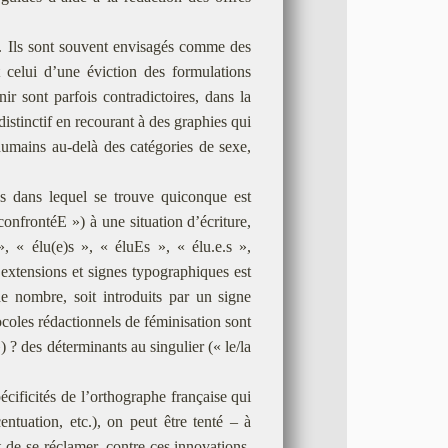
́. Ils sont souvent envisagés comme des
st celui d’une éviction des formulations
nir sont parfois contradictoires, dans la
distinctif en recourant à des graphies qui
humains au-delà des catégories de sexe,
as dans lequel se trouve quiconque est
onfrontéE ») à une situation d’écriture,
», « élu(e)s », « éluEs », « élu.e.s »,
des extensions et signes typographiques est
de nombre, soit introduits par un signe
oles rédactionnels de féminisation sont
») ? des déterminants au singulier (« le/la
́cificités de l’orthographe française qui
ntuation, etc.), on peut être tenté – à
et de se réclamer, contre ces innovations,