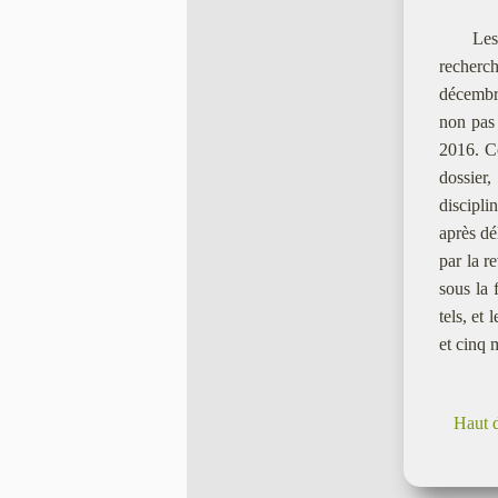
Les
recherch
décemb
non pas 
2016. Co
dossier,
discipli
après de
par la r
sous la 
tels, et
et cinq m
Haut 