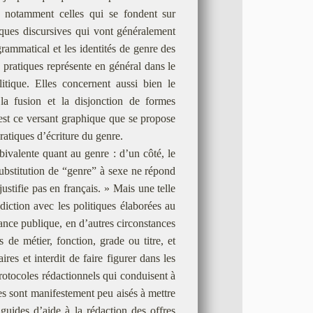
ns, notamment celles qui se fondent sur
iques discursives qui vont généralement
rammatical et les identités de genre des
pratiques représente en général dans le
litique. Elles concernent aussi bien le
et la fusion et la disjonction de formes
C’est ce versant graphique que se propose
atiques d’écriture du genre.
bivalente quant au genre : d’un côté, le
ubstitution de “genre” à sexe ne répond
stifie pas en français. » Mais une telle
iction avec les politiques élaborées au
ance publique, en d’autres circonstances
 de métier, fonction, grade ou titre, et
aires et interdit de faire figurer dans les
protocoles rédactionnels qui conduisent à
s sont manifestement peu aisés à mettre
uides d’aide à la rédaction des offres