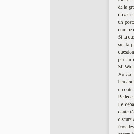
de la gr
doxas co
un poste
comme de
Si la qu
sur la p
question
par un 
M. Witti
Au cours
lien dou
un outil
Belledea
Le déba
conteste
discursi
femelle