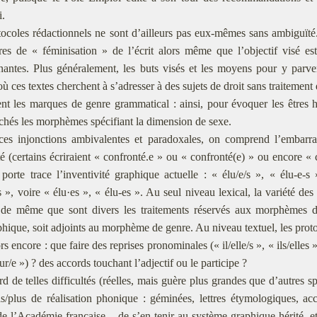
i.
ocoles rédactionnels ne sont d’ailleurs pas eux-mêmes sans ambiguïte
res de « féminisation » de l’écrit alors même que l’objectif visé e
nantes. Plus généralement, les buts visés et les moyens pour y parve
̀ ces textes cherchent à s’adresser à des sujets de droit sans traitement 
ent les marques de genre grammatical : ainsi, pour évoquer les êtres 
ichés les morphèmes spécifiant la dimension de sexe.
 ces injonctions ambivalentes et paradoxales, on comprend l’embarr
é (certains écriraient « confronté.e » ou « confronté(e) » ou encore « c
porte trace l’inventivité graphique actuelle : « élu/e/s », « élu-e-s 
·s », voire « élu·es », « élu-es ». Au seul niveau lexical, la variété 
de même que sont divers les traitements réservés aux morphèmes 
hique, soit adjoints au morphème de genre. Au niveau textuel, les protoc
rs encore : que faire des reprises pronominales (« il/elle/s », « ils/elles 
ur/e ») ? des accords touchant l’adjectif ou le participe ?
 de telles difficultés (réelles, mais guère plus grandes que d’autres spe
s/plus de réalisation phonique : géminées, lettres étymologiques, acce
 de l’Académie française – de s’en tenir au système graphique hérité, 