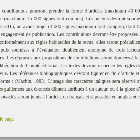
 contributions pourront prendre la forme d’articles (maximum 40 00
e (maximum 15 000 signes tout compris). Les auteurs devront soumett
re 2015, un avant-projet (3 000 signes maximum tout compris), dont l
engagement de publication. Les contributions devront être proposées a
nformément aux règles habituelles de la revue, elles seront préalabl
 puis soumises à l’évaluation doublement anonyme de trois lecteurs 
nes. Les réponses aux propositions de contributions seront données à l
́libération du Comité éditorial. Les textes devront respecter les règles
evue. Les références bibliographiques devront figurer en fin d’article et
forme : (Machin, 1983). L’usage des caractères italiques sera réservé 
 les guillemets aux énoncés dûment attribués à un auteur, ou à la glos
ots-clés seront joints à l’article, en français et si possible en anglais et
de page