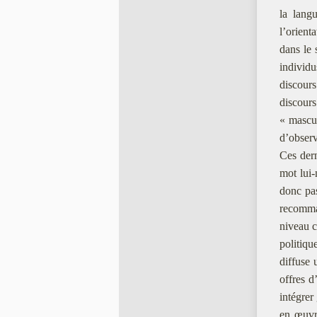
la langu
l’orient
dans le 
individu
discours
discours
« mascul
d’observ
Ces dern
mot lui-
donc pas
recomman
niveau c
politiqu
diffuse 
offres d
intégre
en œuvre