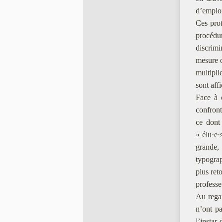
d’emplo
Ces prot
procédu
discrimi
mesure ou
multipli
sont aff
Face à
confront
ce dont 
« élu·e
grande, 
typograp
plus reto
professe
Au regard
n’ont pa
l’instar