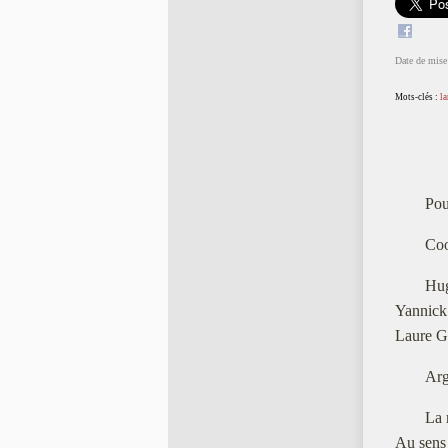
Date de mise 
Mots-clés :
l
Pou
Coo
Hug
Yannick
Laure G
Arg
La 
Au sens 