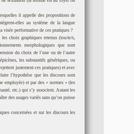
que de sexuation (la femme est au foyer ou
lesquelles il appelle des propositions de
tègrent-elles au système de la langue
la visée performative de ces pratiques ?
 les choix graphiques retenus (tou/te/s,
onctionnements morphologiques que sont
suspension du choix de l’une ou de l’autre
́picènes, les substantifs génériques, ou
jettent justement ces pratiques) et avec
faire l’hypothèse que les discours sont
angue employée) et par des « normes » (les
auté, etc.) qui s’y associent. Autant les
raître des usages variés sans qu’on puisse
ques concernées et sur les discours les