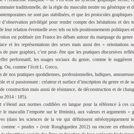
ammaire traditionnelle, de la règle du masculin neutre ou générique et d
ntemporaines ne sont pas stabilisées, et que les protocoles graphiques ne
 d’observation privilégié pour rendre compte des hésitations et des te
 leur relation éventuelle avec tels ou tels positionnements politiques et
estion est politisée (en France les débats autour du marquage du genre 
lace et les représentations des sexes mais aussi des « orientations se
s de pure graphie), c’est peut- être que les pratiques discursives reflèt
effet performatif, les usages sociaux du genre, comme le suggèrent 
g. Ou, comme l’écrit L. Greco,
 de nos pratiques quotidiennes, professionnelles, ludiques, amoureuses
ble et si passionnant : créateur et surface d’inscription du genre et de
 de construction mais aussi de résistance, de déconstruction et de cha
u 2014 : 185).
t s’étend aux normes codifiées en langue pour la référence à ces c
́e le masculin l’emporte sur le féminin), aux valeurs et arguments « g
ves (dans les sciences de la vie qui définissent stéréotypiquement
s comme « prudes » (voir Roughgarden 2012) ou encore en ethnolog