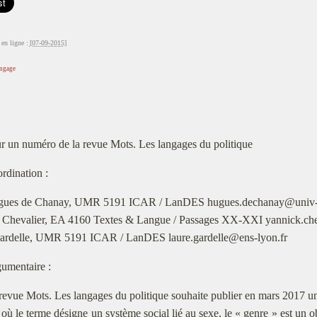
en ligne :
[07-09-2015]
angage
r un numéro de la revue Mots. Les langages du politique
rdination :
ues de Chanay, UMR 5191 ICAR / LanDES hugues.dechanay@univ-l
 Chevalier, EA 4160 Textes & Langue / Passages XX-XXI yannick.che
ardelle, UMR 5191 ICAR / LanDES laure.gardelle@ens-lyon.fr
umentaire :
revue Mots. Les langages du politique souhaite publier en mars 2017 un do
où le terme désigne un système social lié au sexe, le « genre » est un o