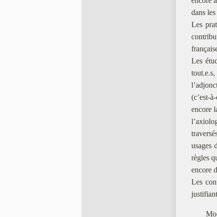
encore a
dans les 
Les prat
contribu
françai
Les étu
tout.e.
l’adjonc
(c’est-a
encore l
l’axiolo
traverse
usages d
règles q
encore d
Les cont
justifian
Mod