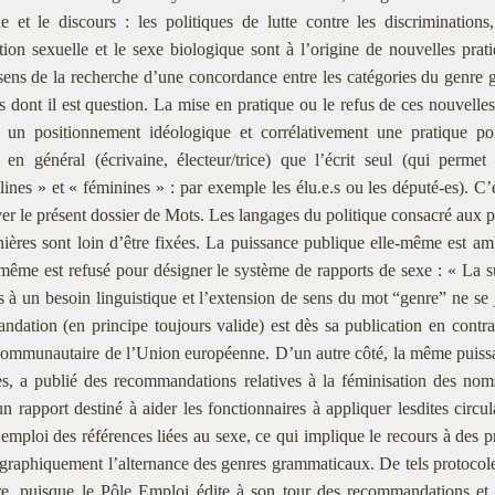
e et le discours : les politiques de lutte contre les discriminatio
ation sexuelle et le sexe biologique sont à l’origine de nouvelles prat
sens de la recherche d’une concordance entre les catégories du genre g
s dont il est question. La mise en pratique ou le refus de ces nouvelles 
 un positionnement idéologique et corrélativement une pratique po
 en général (écrivaine, électeur/trice) que l’écrit seul (qui perm
ines » et « féminines » : par exemple les élu.e.s ou les député-es). 
er le présent dossier de Mots. Les langages du politique consacré aux pr
ières sont loin d’être fixées. La puissance publique elle-même est am
même est refusé pour désigner le système de rapports de sexe : « La s
 à un besoin linguistique et l’extension de sens du mot “genre” ne se ju
dation (en principe toujours valide) est dès sa publication en contrad
ommunautaire de l’Union européenne. D’un autre côté, la même puiss
es, a publié des recommandations relatives à la féminisation des noms
un rapport destiné à aider les fonctionnaires à appliquer lesdites circul
’emploi des références liées au sexe, ce qui implique le recours à des 
r graphiquement l’alternance des genres grammaticaux. De tels protocole
, puisque le Pôle Emploi édite à son tour des recommandations et g