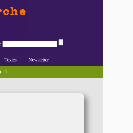
:
Textes
Newsletter
eur : une (...)
...)
au travail : approches (...)
e du féminisme
Divers
En ligne