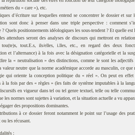
̀ la répartition sociale des êtres en fonction de leur catégorie biologi
métiers du « care »), etc.
iques d’écriture sur lesquelles entend se concentrer le dossier et sur 
tion sont donc à penser dans une triple perspective : comment s’in
se ? Quels positionnements idéologiques les sous-tendent ? Et quelle est 
des attendues seront des analyses de discours qui mettront en relation
s, tou(te)s, tout.E.s, ils/elles, i.lles, etc., en regard des deux f
tion et l’alternance) à la fois avec la désignation catégorielle et la 
̀-dire la « neutralisation » des distinctions, comme le sont les adjectifs e
a valeur neutre que la norme académique accorde au masculin, ce que re
gie qui oriente la conception politique du « réel ». On peut en effet 
́s à la fois par des « règles » (les faits de système imputables à la l
iscursifs en vigueur dans tel ou tel genre textuel, telle ou telle commun
ue les normes sont sujettes à variation, et la situation actuelle a vu appa
égager des propositions dominantes.
ributions à ce dossier feront notamment le point sur l’usage des prati
t ou les récusant.
alités :