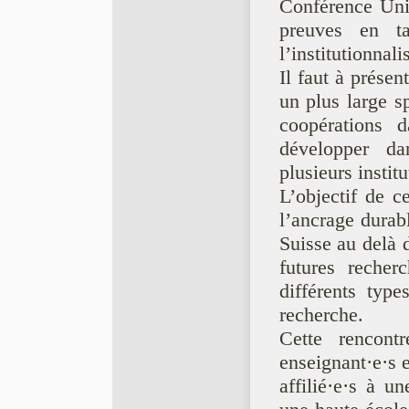
Conférence Univ
preuves en t
l’institutionna
Il faut à présen
un plus large s
coopérations d
développer da
plusieurs institu
L’objectif de c
l’ancrage durab
Suisse au delà 
futures recher
différents typ
recherche.
Cette rencontr
enseignant·e·s e
affilié·e·s à u