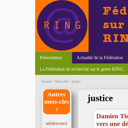
Présentation
Actualité de la Fédération
La Fédération de recherche sur le genre RING
Liens
Textes
Newsletter
Accueil
> Mots-clés > justice
Autres
justice
mots-clés
:
Damien Tis
vers une dé
adolescence