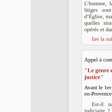
L’homme, l
litiges son
d’Église, ma
quelles st
opérés et da
lire la su
Appel à cont
"Le genre e
justice"
Avant le 1er
en-Provence
Est-il 
judiciaire 