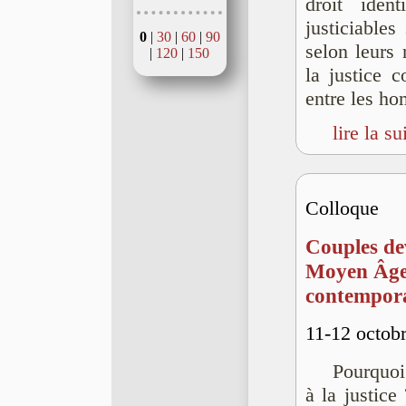
droit iden
justiciables
0
|
30
|
60
|
90
selon leurs 
|
120
|
150
la justice c
entre les h
lire la su
Colloque
Couples dev
Moyen Âge
contempor
11-12 octobr
Pourquoi 
à la justice