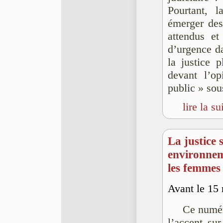
Pourtant, l
émerger des
attendus et
d’urgence da
la justice 
devant l’op
public » so
lire la su
La justice s
environnem
les femmes
Avant le 15
Ce numér
l’accent sur