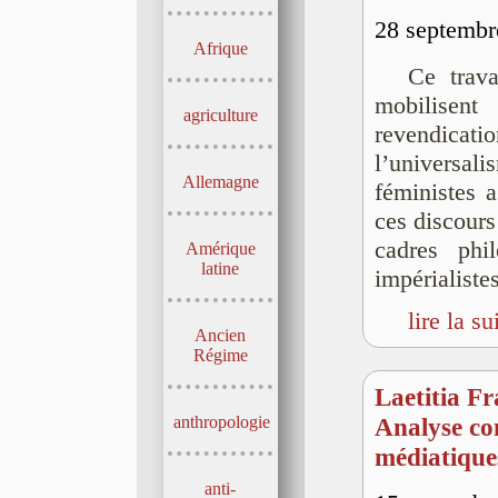
28 septembre
Afrique
Ce trava
mobilisen
agriculture
revendicati
l’universali
Allemagne
féministes 
ces discours
cadres phi
Amérique
latine
impérialiste
lire la su
Ancien
Régime
Laetitia Fr
anthropologie
Analyse com
médiatique
anti-