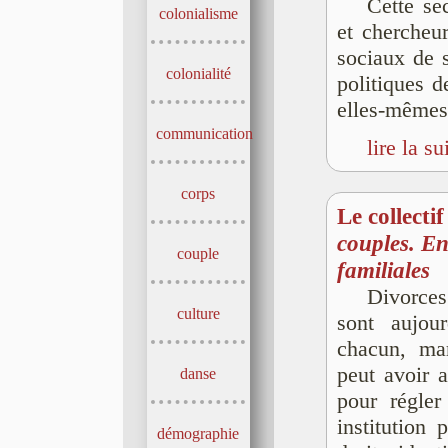
Cette se
colonialisme
et chercheur
sociaux de s
colonialité
politiques de
elles-mêmes
communication
lire la su
corps
Le collecti
couples. En
couple
familiales
Divorces
culture
sont aujou
chacun, ma
peut avoir a
danse
pour régler
institution
démographie