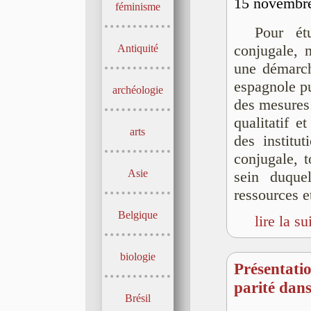
15 novembre
féminisme
Pour ét
Antiquité
conjugale, 
une démarch
espagnole pu
archéologie
des mesures 
qualitatif e
arts
des institu
conjugale, t
Asie
sein duquel
ressources e
Belgique
lire la su
biologie
Présentati
parité dan
Brésil