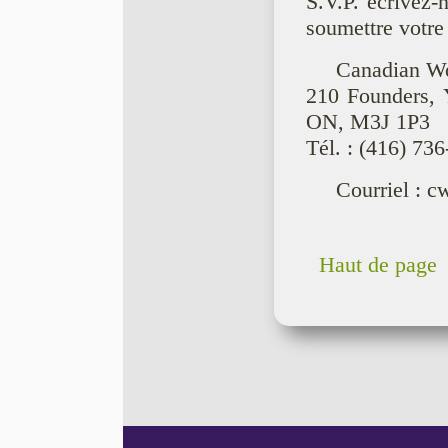
S.V.P. écrivez-
soumettre votre 
Canadian Wo
210 Founders, Y
ON, M3J 1P3
Tél. : (416) 73
Courriel : 
Haut de page