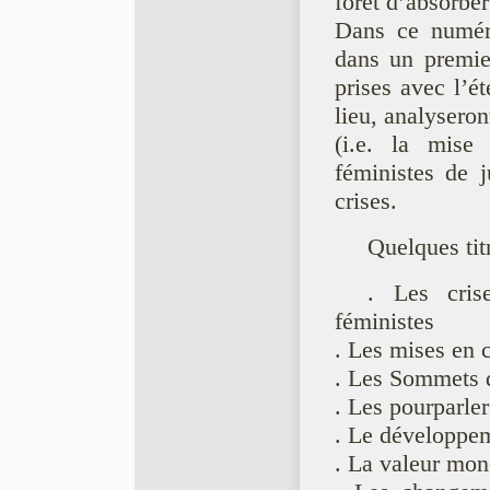
forêt d’absorbe
Dans ce numéro
dans un premier
prises avec l’é
lieu, analyseron
(i.e. la mis
féministes de j
crises.
Quelques tit
. Les cris
féministes
. Les mises en 
. Les Sommets d
. Les pourparler
. Le développe
. La valeur moné