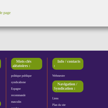
de page
Mots-clés
Info / contacts
aléatoires :
:
politique publique
Webmestre
syndicalisme
Navigation /
Syndication :
Espagne
recommande
Liens
masculin
Plan du site