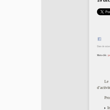
Date de mise 
Mots-clés :
pa
Le 
d’activi
Pro
In