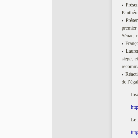
Présen
Panthéo
Présent
premier
Sénac, 
Franço
Lauren
siège, e
recomma
Réactio
de l’éga
Insc
htt
Le 
htt