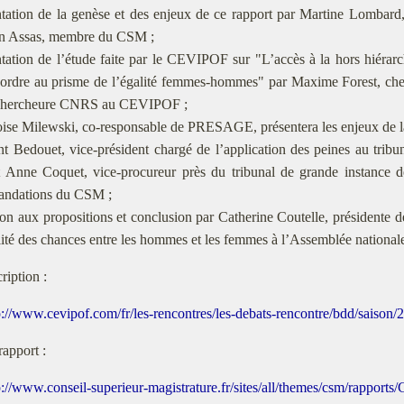
tation de la genèse et des enjeux de ce rapport par Martine Lombard, p
n Assas, membre du CSM ;
ation de l’étude faite par le CEVIPOF sur "L’accès à la hors hiérarch
 ordre au prisme de l’égalité femmes-hommes" par Maxime Forest, ch
chercheure CNRS au CEVIPOF ;
ise Milewski, co-responsable de PRESAGE, présentera les enjeux de la 
t Bedouet, vice-président chargé de l’application des peines au tribun
t Anne Coquet, vice-procureur près du tribunal de grande instance de
ndations du CSM ;
n aux propositions et conclusion par Catherine Coutelle, présidente d
lité des chances entre les hommes et les femmes à l’Assemblée national
ription :
p://www.cevipof.com/fr/les-rencontres/les-debats-rencontre/bdd/saison
rapport :
p://www.conseil-superieur-magistrature.fr/sites/all/themes/csm/rappor