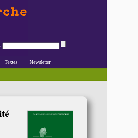
:
Textes
Newsletter
ELEMME – (...)
800
s le contexte postcolonial de (...)
e du féminisme
Divers
En ligne
ité