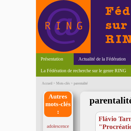
Présentation
Actualité de la Fédération
La Fédération de recherche sur le genre RING
Liens
Textes
Newsletter
Accueil
> Mots-clés > parentalité
Autres
parentalit
mots-clés
:
Flávio Tar
"Procréatio
adolescence