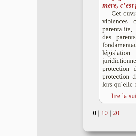
mère, c’est
Cet ouvr
violences 
parentalité,
des parent
fondamenta
législati
juridiction
protection 
protection 
lors qu’elle 
lire la su
0
|
10
|
20