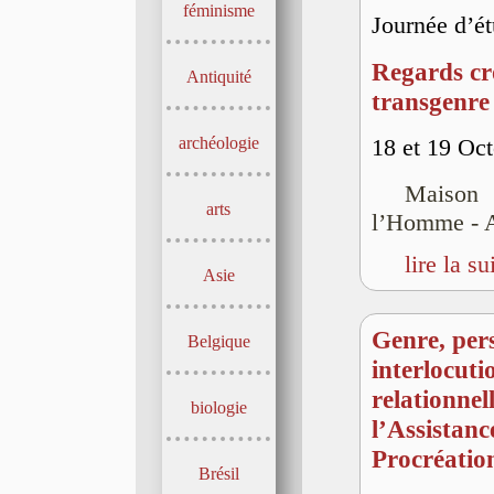
féminisme
Journée d’é
Regards cro
Antiquité
transgenre 
archéologie
18 et 19 Oc
Maison
arts
l’Homme - A
lire la su
Asie
Genre, per
Belgique
interlocuti
relationnell
biologie
l’Assistanc
Procréatio
Brésil