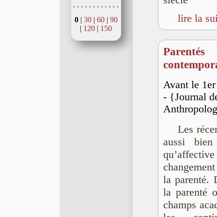
siècle
lire la su
0
|
30
|
60
|
90
|
120
|
150
Parentés
contempor
Avant le 1er
- {Journal d
Anthropolo
Les réce
aussi bien 
qu’affective
changement 
la parenté.
la parenté 
champs acade