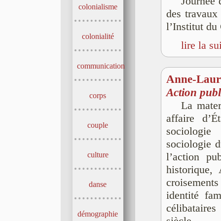
Journée d
colonialisme
des travaux 
l’Institut d
colonialité
lire la su
communication
Anne-Laur
Action publi
corps
La mater
affaire d’
couple
sociologi
sociologie d
culture
l’action pu
historique
croisements 
danse
identité fa
célibatair
démographie