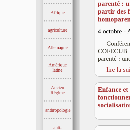
parenté : u
partir des 
Afrique
homoparen
agriculture
4 octobre -
Confére
Allemagne
COFECUB da
parenté : un
Amérique
lire la su
latine
Ancien
Enfance et
Régime
fonctionne
socialisati
anthropologie
anti-