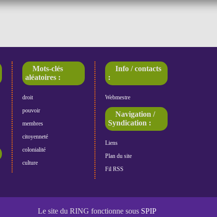
Mots-clés
Info / contacts
aléatoires :
:
droit
Webmestre
pouvoir
Navigation /
Syndication :
membres
citoyenneté
Liens
colonialité
Plan du site
culture
Fil RSS
Le site du RING fonctionne sous
SPIP