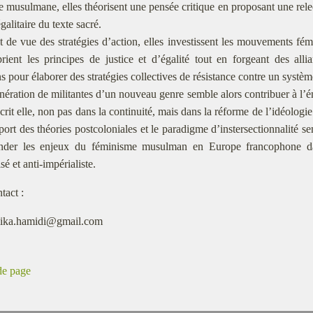
e musulmane, elles théorisent une pensée critique en proposant une rele
égalitaire du texte sacré.
 de vue des stratégies d’action, elles investissent les mouvements fémi
rient les principes de justice et d’égalité tout en forgeant des alli
pour élaborer des stratégies collectives de résistance contre un système
nération de militantes d’un nouveau genre semble alors contribuer à l
scrit elle, non pas dans la continuité, mais dans la réforme de l’idéolog
port des théories postcoloniales et le paradigme d’instersectionnalité s
nder les enjeux du féminisme musulman en Europe francophone da
sé et anti-impérialiste.
tact :
ika.hamidi@gmail.com
de page