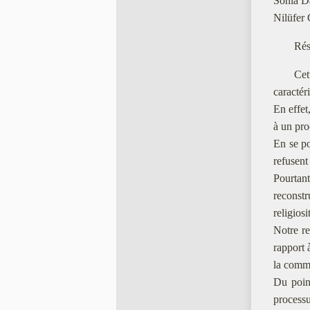
Sonia D
Nilüfer
Rés
Cet
caractér
En effet
à un pro
En se po
refusent
Pourtan
reconst
religiosi
Notre re
rapport 
la comm
Du point
processu