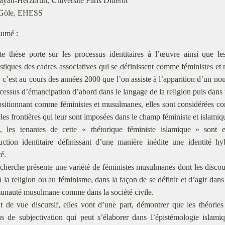
ayan-Herzbrun, Université Paris Diderot
 Göle, EHESS
umé :
te thèse porte sur les processus identitaires à l’œuvre ainsi que le
istiques des cadres associatives qui se définissent comme féministes 
, c’est au cours des années 2000 que l’on assiste à l’apparition d’un n
cessus d’émancipation d’abord dans le langage de la religion puis dans 
sitionnant comme féministes et musulmanes, elles sont considérées com
 les frontières qui leur sont imposées dans le champ féministe et islamiq
t, les tenantes de cette « rhétorique féministe islamique » sont 
ruction identitaire définissant d’une manière inédite une identité 
té.
cherche présente une variété de féministes musulmanes dont les discour
à la religion ou au féminisme, dans la façon de se définir et d’agir dans
unauté musulmane comme dans la société civile.
 de vue discursif, elles vont d’une part, démontrer que les théories 
s de subjectivation qui peut s’élaborer dans l’épistémologie islamiq