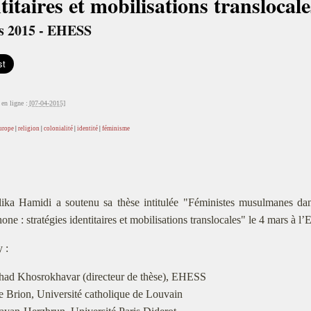
titaires et mobilisations translocal
s 2015 - EHESS
en ligne :
[07-04-2015]
urope
|
religion
|
colonialité
|
identité
|
féminisme
ika Hamidi a soutenu sa thèse intitulée "Féministes musulmanes dan
one : stratégies identitaires et mobilisations translocales" le 4 mars à 
y :
had Khosrokhavar (directeur de thèse), EHESS
 Brion, Université catholique de Louvain