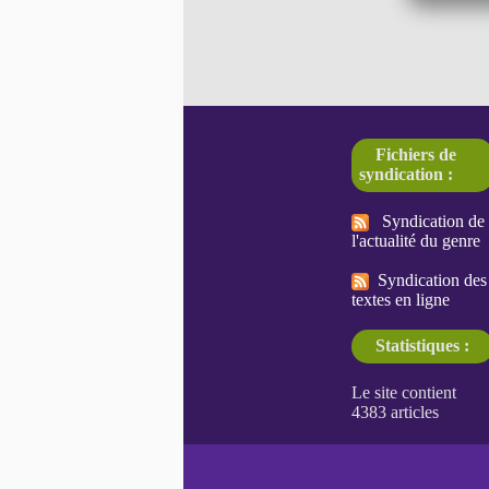
Fichiers de
syndication :
Syndication de
l'actualité du genre
Syndication des
textes en ligne
Statistiques :