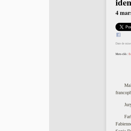
iden
4 mar
Date de mise 
Mots-clés :
E
Mal
francoph
Jur
Far
Fabienne