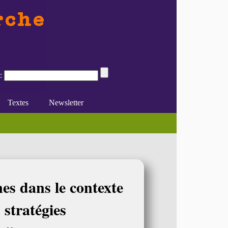
:
Textes
Newsletter
ion"
tutionnelle ou les conflits des (...)
e du féminisme
Divers
En ligne
s dans le contexte
 stratégies