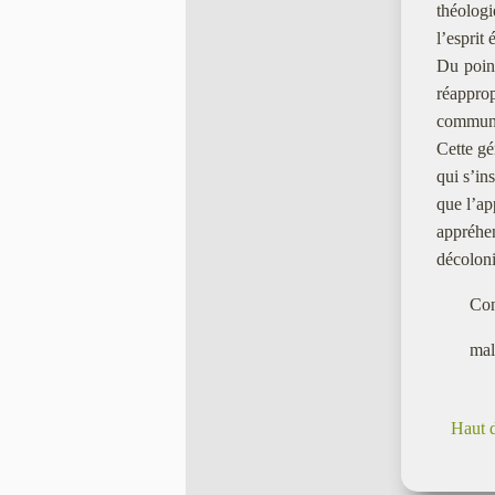
théologi
l’esprit 
Du point
réapprop
communs 
Cette gé
qui s’in
que l’ap
appréhe
décoloni
Con
mal
Haut 