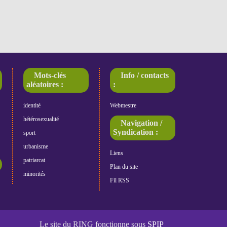
Mots-clés
Info / contacts
aléatoires :
:
identité
Webmestre
hétérosexualité
Navigation /
Syndication :
sport
urbanisme
Liens
patriarcat
Plan du site
minorités
Fil RSS
Le site du RING fonctionne sous
SPIP