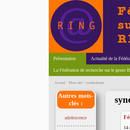
Présentation
Actualité de la Fédér
La Fédération de recherche sur le genre
Accueil
> Mots-clés > syndicalisme
Autres mots-
syn
clés :
Fé
adolescence
14 