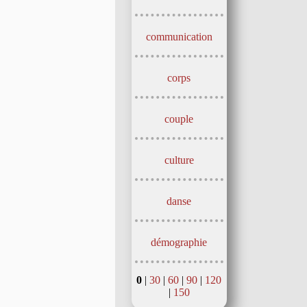
communication
corps
couple
culture
danse
démographie
0
|
30
|
60
|
90
|
120
|
150