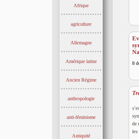
Afrique
agriculture
Ev
Allemagne
sy
Na
Amérique latine
8 d
Ancien Régime
Tr
anthropologie
s’e
syn
anti-féminisme
de 
les
Antiquité