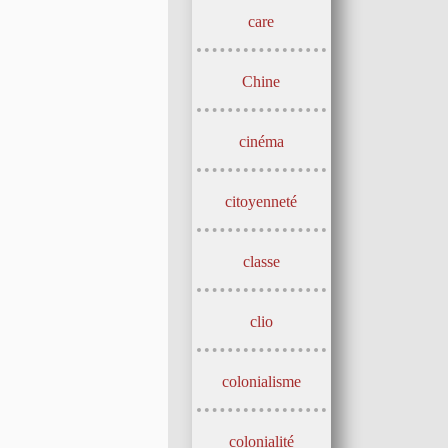
care
Chine
cinéma
citoyenneté
classe
clio
colonialisme
colonialité