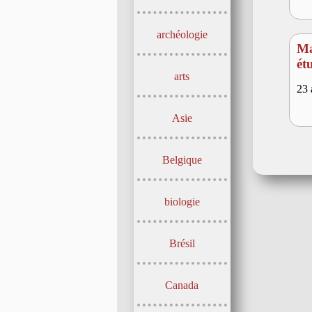
archéologie
Ma
ét
arts
23 
Asie
Belgique
biologie
Brésil
Canada