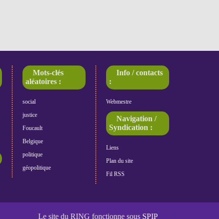
Mots-clés
Info / contacts
aléatoires :
:
social
Webmestre
justice
Navigation /
Syndication :
Foucault
Belgique
Liens
politique
Plan du site
géopolitique
Fil RSS
Le site du RING fonctionne sous
SPIP