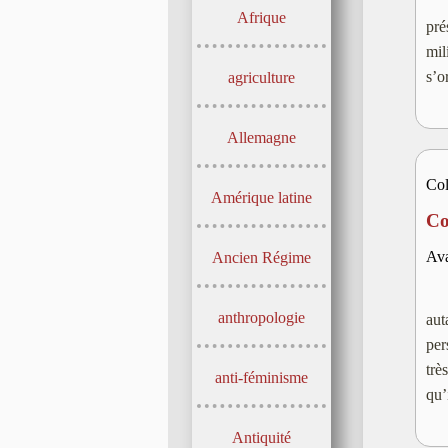
Afrique
pré
mil
s’o
agriculture
Allemagne
Col
Amérique latine
Cor
Ava
Ancien Régime
anthropologie
aut
per
tre
anti-féminisme
qu’
Antiquité