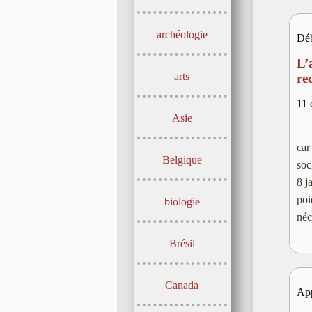
archéologie
Dé
L’
arts
re
11 
Asie
car
Belgique
soc
8 j
poi
biologie
né
Brésil
Canada
App