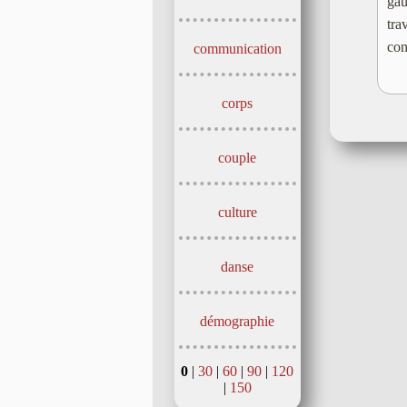
gau
tra
con
communication
corps
couple
culture
danse
démographie
0
|
30
|
60
|
90
|
120
|
150