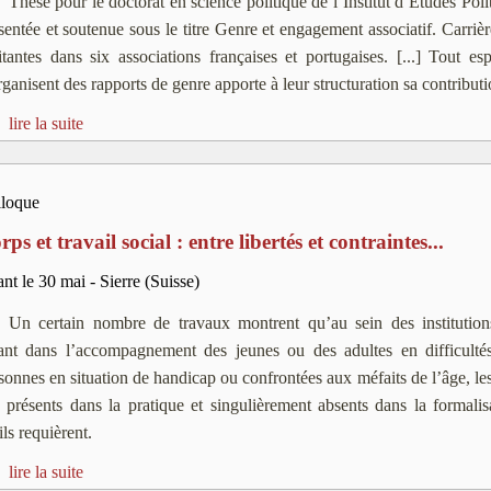
Thèse pour le doctorat en science politique de l’Institut d’Études Poli
sentée et soutenue sous le titre Genre et engagement associatif. Carrièr
itantes dans six associations françaises et portugaises. [...] Tout es
rganisent des rapports de genre apporte à leur structuration sa contribut
lire la suite
loque
ps et travail social : entre libertés et contraintes...
nt le 30 mai - Sierre (Suisse)
Un certain nombre de travaux montrent qu’au sein des institutions
ant dans l’accompagnement des jeunes ou des adultes en difficulté
sonnes en situation de handicap ou confrontées aux méfaits de l’âge, les 
̀s présents dans la pratique et singulièrement absents dans la formali
ils requièrent.
lire la suite