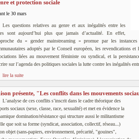
nre et protection sociale
nt le 30 mars
Les questions relatives au genre et aux inégalités entre les
es sont aujourd’hui plus que jamais d’actualité. En effet,
pproche du « gender mainstreaming » promue par les instances e
munautaires adoptés par le Conseil européen, les revendications et l
ociations liées au mouvement féministe ou syndical, et la persistanc
crire sur l’agenda des politiques sociales la lutte contre les inégalités e
lire la suite
ison présente, "Les conflits dans les mouvements socia
L’analyse de ces conflits s’inscrit dans le cadre théorique des
ports sociaux (sexe, classe, race, sexualité) et met en évidence la
amique domination/résistance qui structure aussi le militantisme
lle que soit sa forme (syndicat, association, collectif, réseau...)
son objet (sans-papiers, environnement, précarité, "gouines",