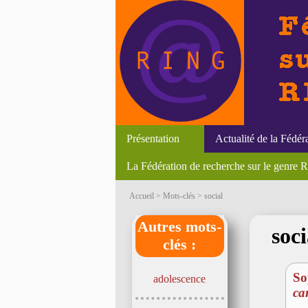
Présentation
Actualité de la Fédér
La Fédération de recherche sur le genre
Accueil
> Mots-clés > social
Autres mots-
soci
clés :
So
adolescence
ca