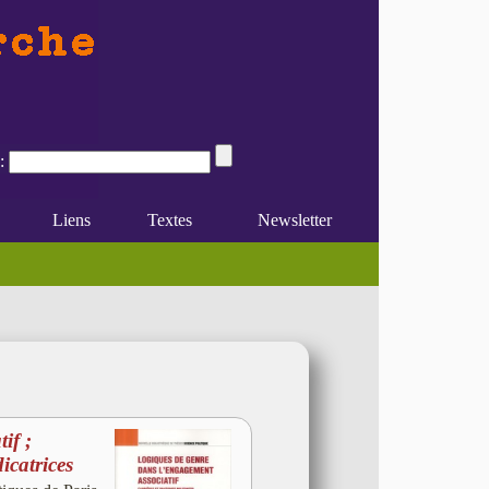
:
Liens
Textes
Newsletter
if ;
icatrices