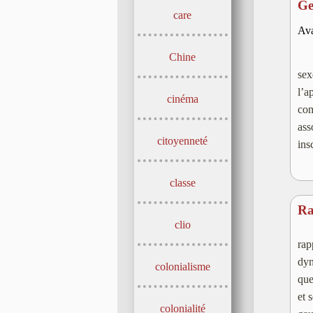
Ge
care
Ava
Chine
sex
l’a
cinéma
com
ass
citoyenneté
ins
classe
Ra
clio
rap
dyn
colonialisme
que
et 
colonialité