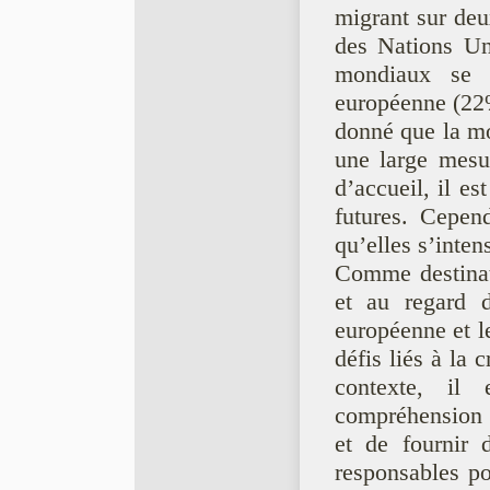
migrant sur de
des Nations Un
mondiaux se 
européenne (22%
donné que la mob
une large mesur
d’accueil, il es
futures. Cepen
qu’elles s’inten
Comme destinati
et au regard d
européenne et le
défis liés à la
contexte, il 
compréhension 
et de fournir 
responsables po