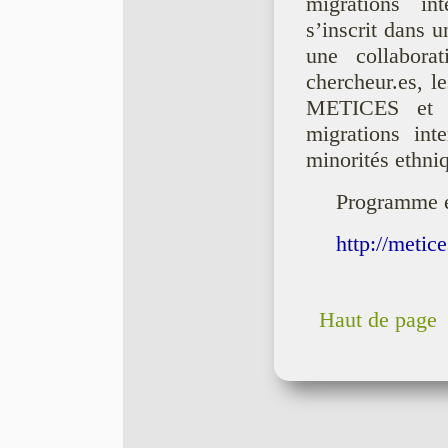
migrations int
s’inscrit dans u
une collabora
chercheur.es, l
METICES et c
migrations int
minorités ethni
Programme e
http://metic
Haut de page