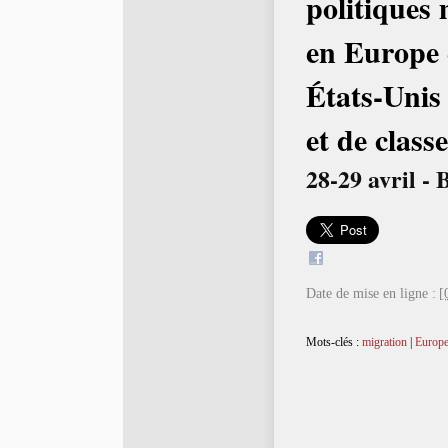
politiques 
en Europe 
États-Unis
et de classe
28-29 avril - 
Date de mise en ligne :
[
Mots-clés :
migration
|
Europ