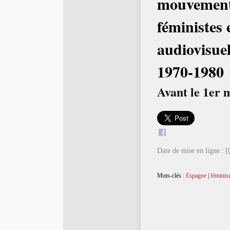
mouvemen
féministes 
audiovisue
1970-1980
Avant le 1er 
Date de mise en ligne :
[
Mots-clés :
Espagne
|
féminis