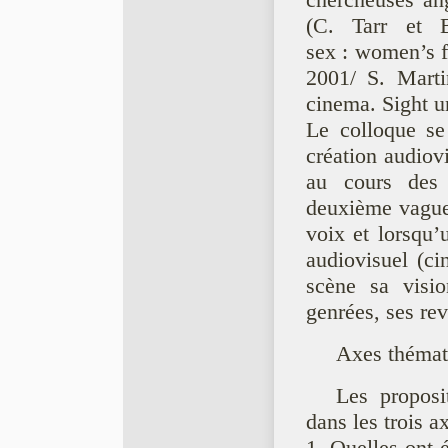
chercheuses an
(C. Tarr et 
sex : women’s f
2001/ S. Marti
cinema. Sight u
Le colloque se 
création audiov
au cours des 
deuxième vague
voix et lorsqu’
audiovisuel (ci
scène sa visio
genrées, ses rev
Axes thémat
Les proposi
dans les trois a