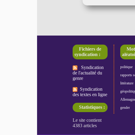
Fichiers de
Mot
syndication :
aléatoi
Syndication
politique
de l'actualité du
rapports s
genre
littérature
Syndication
géopolitiq
des textes en ligne
Allemagn
Statistiques :
gender