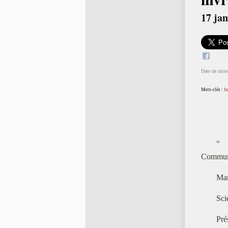
17 jan
Date de mise 
Mots-clés :
fa
"
Communi
Mar
Sci
Pré