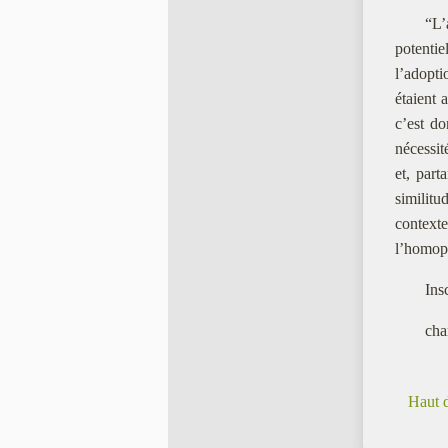
“L’
potentie
l’adopti
étaient 
c’est do
nécessi
et, part
similitu
contexte
l’homopa
Ins
cha
Haut 