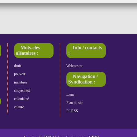
Mots-clés
Info / contacts
aléatoires :
:
droit
Webmestre
pouvoir
Navigation /
Syndication :
membres
citoyenneté
Liens
colonialité
Plan du site
culture
Fil RSS