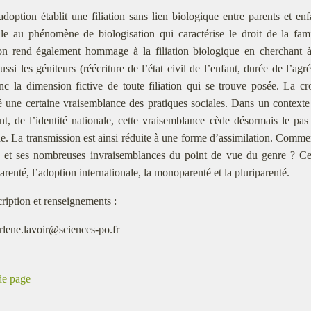
adoption établit une filiation sans lien biologique entre parents et enf
lle au phénomène de biologisation qui caractérise le droit de la f
on rend également hommage à la filiation biologique en cherchant a
aussi les géniteurs (réécriture de l’état civil de l’enfant, durée de l’
nc la dimension fictive de toute filiation qui se trouve posée. La cro
té une certaine vraisemblance des pratiques sociales. Dans un contexte 
ant, de l’identité nationale, cette vraisemblance cède désormais le 
de. La transmission est ainsi réduite à une forme d’assimilation. Comme
 et ses nombreuses invraisemblances du point de vue du genre ? Cett
renté, l’adoption internationale, la monoparenté et la pluriparenté.
cription et renseignements :
rlene.lavoir@sciences-po.fr
de page