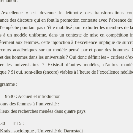
sentation :
’excellence » est devenue le leitmotiv des transformations con
nce des discours qui en font la promotion contraste avec l’absence de t
l’empêche pourtant pas d’être mobilisé pour exhorter les membres de la
es à un modèle uniforme, dans un contexte de mise en compétition int
ièrement aux femmes, cette injonction à l’excellence implique de surcr
arcours académiques sur un modèle pensé par et pour des hommes. Q
t des hommes dans les universités ? Qui donc définit les « critères d’e
er les universitaires ? Existe-il d’autres modèles, d’autres maniè
ue ? Si oui, sont-elles (encore) viables à l’heure de l’excellence néolib
gramme :
h – 9h30 : Accueil et introduction
ours des femmes à l’université :
 lieux des recherches menées dans quatre pays
h30 – 11h15 :
Krais , sociologue , Université de Darmstadt