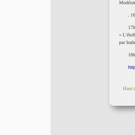
Modérati
. 1
17h
« L’étof
par Isab
18h
htt
Haut 