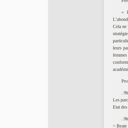
Pré
« L
L’abonda
Cela ne 
stratégi
particul
leurs p
femmes e
conform
académiq
Pro
. 9
Les parc
Etat des
. 9
> Beate 