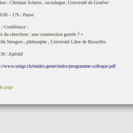
on : Christian Schiess , sociologue, Université de Genève
6h30 – 17h : Pause
 : Conférence :
fe du chercheur : une construction genrée ? »
elle Stengers , philosophe , Université Libre de Bruxelles
30 : Apéritif
p://www.unige.ch/etudes-genre/index/programme-colloque.pdf
de page