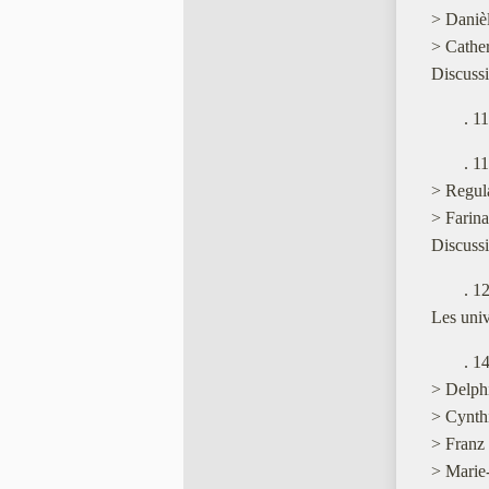
> Danièl
> Cathe
Discussi
. 1
. 1
> Regul
> Farina
Discussi
. 1
Les univ
. 1
> Delphi
> Cynthi
> Franz 
> Marie