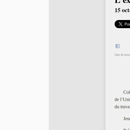
15 oc
Date de mise 
Col
de l’Un
du trava
Jeu