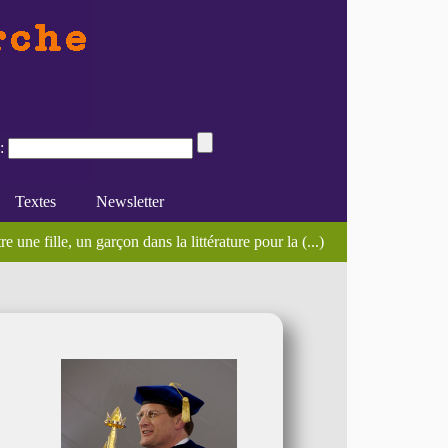
:
Textes
Newsletter
...)
de la deuxième vague
e une fille, un garçon dans la littérature pour la (...)
e du féminisme
Divers
En ligne