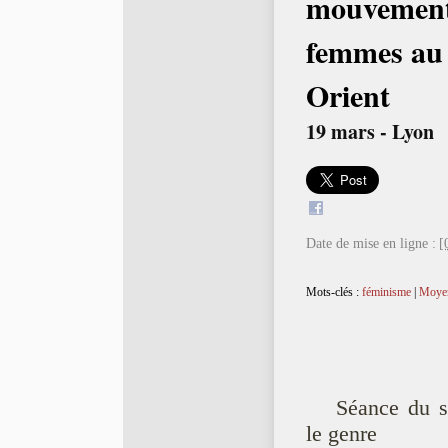
mouvement
femmes au
Orient
19 mars - Lyon
Date de mise en ligne :
[
Mots-clés :
féminisme
|
Moyen
Séance du se
le genre