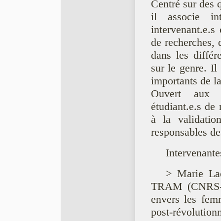
Centré sur des 
il associe in
intervenant.e.s 
de recherches, d
dans les différ
sur le genre. Il
importants de l
Ouvert aux e
étudiant.e.s de
à la validati
responsables des
Intervenante
> Marie Lad
TRAM (CNRS-EH
envers les femm
post-révolution