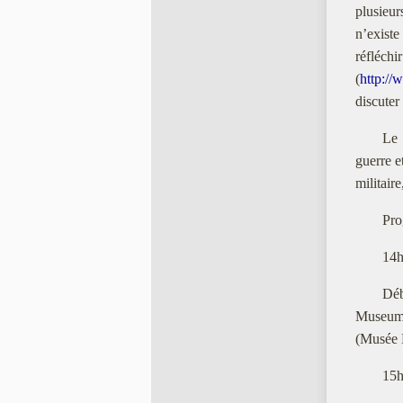
plusieur
n’existe
réfle
(
http:/
discuter 
Le 
guerre et
militair
Pro
14h
Dé
Museum 
(Musée 
15h