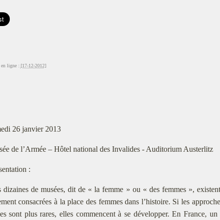
en ligne :
[17-12-2012]
edi 26 janvier 2013
ée de l’Armée – Hôtel national des Invalides - Auditorium Austerlitz
sentation :
 dizaines de musées, dit de « la femme » ou « des femmes », existen
̀rement consacrées à la place des femmes dans l’histoire. Si les approc
s sont plus rares, elles commencent à se développer. En France, un mus