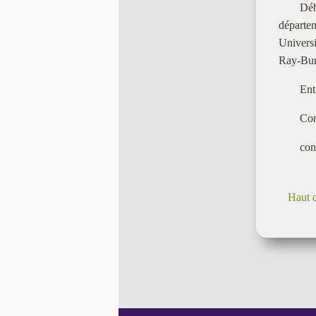
Dé
départ
Universi
Ray-Buri
Ent
Con
con
Haut 