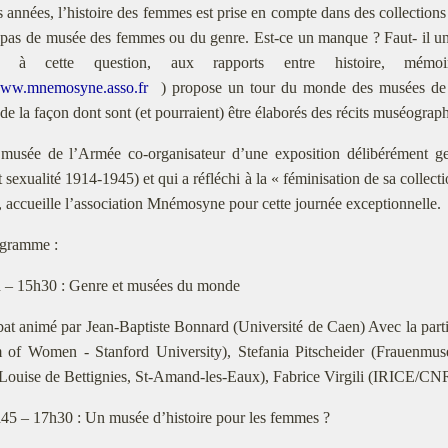
s années, l’histoire des femmes est prise en compte dans des collection
 pas de musée des femmes ou du genre. Est-ce un manque ? Faut- il un
́chir à cette question, aux rapports entre histoire, mém
/www.mnemosyne.asso.fr
) propose un tour du monde des musées de
de la façon dont sont (et pourraient) être élaborés des récits muséograp
musée de l’Armée co-organisateur d’une exposition délibérément g
 sexualité 1914-1945) et qui a réfléchi à la « féminisation de sa collecti
e, accueille l’association Mnémosyne pour cette journée exceptionnelle.
gramme :
 – 15h30 : Genre et musées du monde
bat animé par Jean-Baptiste Bonnard (Université de Caen) Avec la part
of Women - Stanford University), Stefania Pitscheider (Frauenmuseu
Louise de Bettignies, St-Amand-les-Eaux), Fabrice Virgili (IRICE/CN
45 – 17h30 : Un musée d’histoire pour les femmes ?