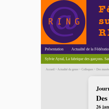
Présentation
Actualité de la Fédérati
[Annonces du RING] - 1er décembre 20
Genre et politique, un état des lieux dix ans
La femme et la mer à l’époque moderne
Initiatives du RING
Efigies
Feminism, Autonomy & Reproductive Te
Sylvie Ayral, La fabrique des garçons. Sa
Soutenances
Colloques
Bourses et p
S
Accueil
>
Actualité du genre
>
Colloques
> Des musées
Jour
Des
26 jan