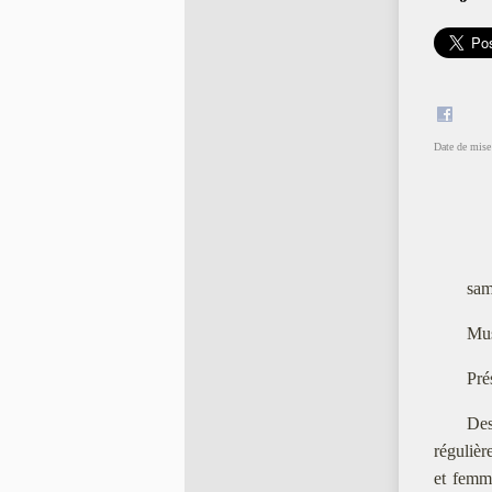
Date de mise 
sam
Mus
Pré
Des
régulie
et femme