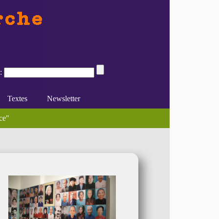
:
Textes
Newsletter
ne interview avec Ela (...)
trice Fraenkel, Lydie Rauzier, (...)
ce"
e du féminisme
Divers
En ligne