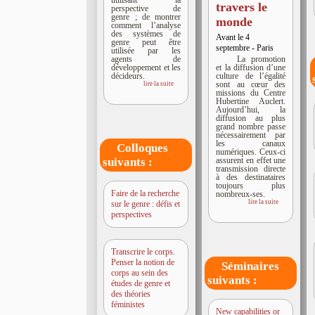
travers le
perspective de
genre ; de montrer
monde
comment l’analyse
des systèmes de
Avant le 4
genre peut être
septembre - Paris
utilisée par les
agents de
La promotion
développement et les
et la diffusion d’une
décideurs.
culture de l’égalité
sont au cœur des
lire la suite
missions du Centre
Hubertine Auclert.
Aujourd’hui, la
diffusion au plus
grand nombre passe
nécessairement par
les canaux
Colloques
numériques. Ceux-ci
assurent en effet une
suivants :
transmission directe
à des destinataires
toujours plus
Faire de la recherche
nombreux-ses.
lire la suite
sur le genre : défis et
perspectives
Transcrire le corps.
Penser la notion de
Séminaires
corps au sein des
suivants :
études de genre et
des théories
féministes
New capabilities or