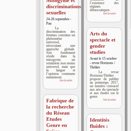
Misogynie et
l’existence des
discriminations
régimes
démocratiques.
sexuelles
lire la suite
24-26 septembre -
Pau
La
discrimination des
Arts du
femmes constitue un
phénomène
spectacle et
universel,
gender
nécessitant une
approche globale.
studies
Son fondement
réside dans la
Avant le 15 octobre
misogynie, un
- revue Horizons /
sentiment non moins
universel, mais que
Théâtre
la langue et
La revue
l’opinion commune
Horizons/Théâtre
minimisent.
propose de publier
lire la suite
au printemps 2017,
un numéro consacré
aux arts du spectacle
et aux études sur le
genre.
Fabrique de
lire la suite
la recherche
du Réseau
Etudes
Identités
Genre en
fluides :