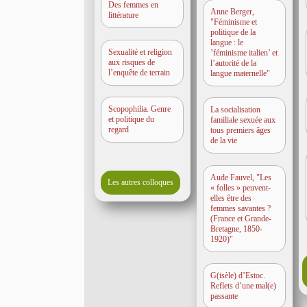
Des femmes en
Anne Berger,
littérature
"Féminisme et
politique de la
langue : le
Sexualité et religion
’féminisme italien’ et
aux risques de
l’autorité de la
l’enquête de terrain
langue maternelle"
Scopophilia. Genre
La socialisation
et politique du
familiale sexuée aux
regard
tous premiers âges
de la vie
Aude Fauvel, "Les
Les autres colloques
« folles » peuvent-
elles être des
femmes savantes ?
(France et Grande-
Bretagne, 1850-
1920)"
G(isèle) d’Estoc.
Reflets d’une mal(e)
passante