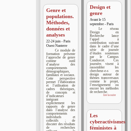
Design et
Genre et
genre
populations.
Avant le 15
Méthodes,
septembre - Paris
données et
Le réseau
Design en
analyses
Recherche lance
l’appel à
22-24 juin - Paris
contribution suivant
Ouest Nanterre
dans le cadre d’une
série de journée
Ce module de
d’études soutenues
formation présente
par le Campus
l’approche de genre
Condorcet. Ces
comme outil
journées visent à
d’analyse des
rassembler les
comportements
chercheur-e-s en
démographiques,
design autour de
familiaux et sociaux.
thèmes transversaux
Cette perspective
comme le projet,
permet l’élaboration
l’enseignement ou
et l’utilisation de
encore les méthodes
cadres théoriques,
de recherche.
de concepts et
lire la suite
d’indicateurs
intégrant
explicitement les
rapports de genre
dans l’analyse des
comportements
Les
individuels et
collectifs ; de
cyberactivismes
discuter des résultats
féministes à
de recherches
utilisant la