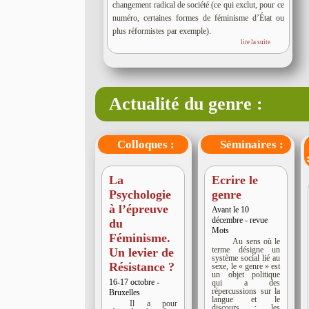
changement radical de société (ce qui exclut, pour ce
numéro, certaines formes de féminisme d’État ou
plus réformistes par exemple).
lire la suite
Actualité du genre :
Colloques :
Séminaires :
La
Ecrire le
Psychologie
genre
à l’épreuve
Avant le 10
décembre - revue
du
Mots
Féminisme.
Au sens où le
terme désigne un
Un levier de
système social lié au
Résistance ?
sexe, le « genre » est
un objet politique
16-17 octobre -
qui a des
répercussions sur la
Bruxelles
langue et le
Il a pour
discours : les