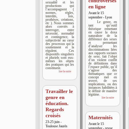
controverses
sexualité et les
en ligne
productions qui
l’accompagnent (
normes, règles,
Avant le 15
interdits, lois,
septembre - Lyon
prothèses, créations,
Le genre, en
etc ). Nous sommes
tant qu’outil
alors conviés à
théorique remettant
interroger, entre
en cause la doxa
nécessité, normalité
naturaliste de la
et contingence, la
différence des sexes
subjectivité au cœur
et permettant
des processus qui la
d’analyser les
soutiennent et la
discriminations liées
régulent. Ces
aux rapports sociaux
dispositifs singuliers
de sexe, fait l’objet
et pluriels sont eux-
d’un violent conflit
mêmes les objets
de définitions dans
des pratiques qui les
l’espace public, qu’il
constituent.
s’agisse des
lire la suite
thématiques que ce
concept met en
œuvre, de ses
implications, ou des
instances habilitées à
Travailler le
le définir de manière
légitime.
genre en
lire la suite
éducation.
Regards
croisés
Maternités
23-25 juin -
Avant le 15
Toulouse Jaurès
septembre - revue