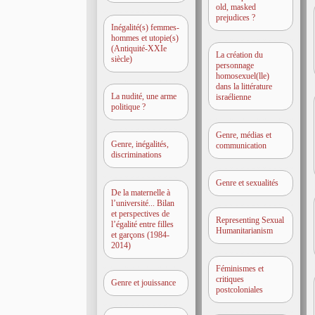
old, masked
prejudices ?
Inégalité(s) femmes-
hommes et utopie(s)
(Antiquité-XXIe
La création du
siècle)
personnage
homosexuel(lle)
dans la littérature
La nudité, une arme
israélienne
politique ?
Genre, médias et
Genre, inégalités,
communication
discriminations
Genre et sexualités
De la maternelle à
l’université... Bilan
et perspectives de
Representing Sexual
l’égalité entre filles
Humanitarianism
et garçons (1984-
2014)
Féminismes et
critiques
Genre et jouissance
postcoloniales