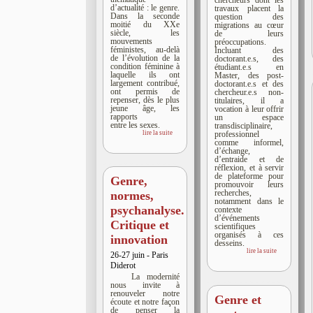
chercheurs dont les
d’actualité : le genre.
travaux placent la
Dans la seconde
question des
moitié du XXe
migrations au cœur
siècle, les
de leurs
mouvements
préoccupations.
féministes, au-delà
Incluant des
de l’évolution de la
doctorant.e.s, des
condition féminine à
étudiant.e.s en
laquelle ils ont
Master, des post-
largement contribué,
doctorant.e.s et des
ont permis de
chercheur.e.s non-
repenser, dès le plus
titulaires, il a
jeune âge, les
vocation à leur offrir
rapports
un espace
entre les sexes.
transdisciplinaire,
lire la suite
professionnel
comme informel,
d’échange,
d’entraide et de
réflexion, et à servir
de plateforme pour
Genre,
promouvoir leurs
recherches,
normes,
notamment dans le
psychanalyse.
contexte
d’événements
Critique et
scientifiques
organisés à ces
innovation
desseins.
lire la suite
26-27 juin - Paris
Diderot
La modernité
nous invite à
renouveler notre
Genre et
écoute et notre façon
de penser la