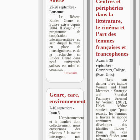
Suisse
Centres et
périphéries
25-26 septembre -
Lausanne
dans la
Le Réseau
littérature,
Etudes Genre en
Suisse existe depuis
le cinéma et
2004. Il s’agit d’un
programme de
l’art des
coopération
interuniversitaire au
femmes
sein duquel la mise
françaises et
en place de
l’enseignement et de
francophones
la recherche en
Etudes Genre dans
Avant le 30
neuf universités
septembre -
suisses est mise en
commun.
Gettysburg College,
lire la suite
(Etats-Unis)
Dans son
dernier livre intitulé
Women and Fluid
Identities : Strategic
Genre, care,
and Practical
Pathways Selected
environnement
by Women (2012),
Haleh Afshar
7-10 septembre -
soutient que “pour
Lyon 3
réussir, les femmes
à travers le monde
L’environnement
continuent de
et la manière dont
développer des
collectivement nous
identités fluides.”
entretenons des
Pour elle, ces
relations à la nature
identités fluides sont
interrogent nos
influencées par