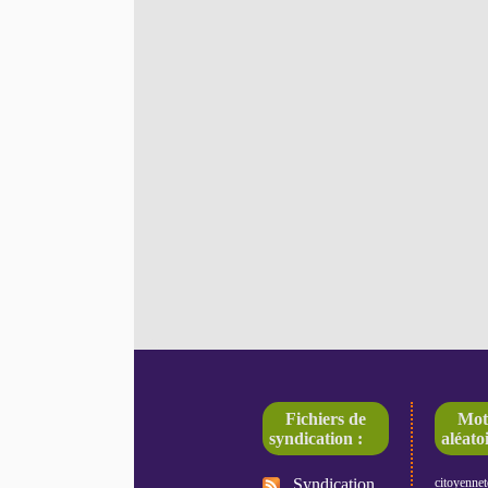
Fichiers de
Mot
syndication :
aléatoi
Syndication
citoyennet