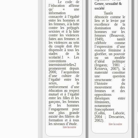
Le code de
Genre, sexualité &
l’éducation affirme
société
qu’ « une
information
Tantôt
consacrée à l’égalité
dénoncée comme le
entre les hommes et
lieu et le levier par
les femmes, à la lutte
excellence de la
contre les préjugés
domination des
sexistes et à la lutte
hommes sur les
contre les violences
femmes (Beauvoir,
faites aux femmes et
1949), tantôt
les violences au sein
célébrée comme
du couple doit être
l’expression d’une
dispensée à tous les
essence féminine à
stades de la
glorifier, un pouvoir
scolarité.1 ». Les
ou un modèle
conventions
d’idéal politique
interministérielles2
(Irigaray, 1981 ;
promeuvent depuis
Kristeva, 2007), la
2000, l’acquisition
maternité constitue
d’une culture de
une question
l’égalité entre les
structurante de
sexes, le
l’histoire du
renforcement d’une
mouvement des
éducation au respect
femmes et des
mutuel et à l’égalité
oppositions
entre les filles et les
théoriques entre
garçons, les femmes
féministes,
et les hommes
notamment
l’engagement pour
francophones
une plus grande
(Collin, Laborie,
mixité des filières de
2004 ; Descarries,
formation et à tous
2002).
les niveaux d’étude.
lire la suite
lire la suite