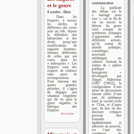
communication
et le genre
La publicité
des débats sur le
9 octobre - Blois
« mariage pour
Dans les
tous », sur la fin de
Empires, à travers
vie ou encore la
les siècles, la
théorie du genre
différence des sexes
rend compte de
joue un rôle, depuis
nombreux échanges
la définition des
d’arguments entre
hiérarchies et des
différents acteurs,
droits jusqu’aux
qu’ils soient du
modifications de
monde politique,
rapports hommes-
scientifique,
femmes différentes
associatif,
de celles qui ont
médiatique ou
cours dans les
culturel. Suivant la
« métropoles ». Les
notion de « sphère
Empires sont des
publique
espaces de violence
bourgeoise »
mais aussi de
développée par
recompositions.
Jürgen Habermas
Pour chacune des
(1997 [1962]), la
quatre grandes
configuration d’une
périodes, il s’agira
arène de discussions
de dégager une
faisant office d’une
situation singulière
part, de médiateur
qui dit en quoi le
entre la société civile
genre organise la
et l’État, et d’autre
fabrique des
part, de lieu où des
Empires.
discours critiques
lire la suite
peuvent être
formulés
égalitairement et
adressés au pouvoir,
est l’une des
conditions de