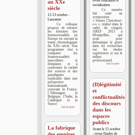
revue Education et
au XXe
socialisation
siècle
Ce numéro
fait suite au
12-13 octobre -
symposium
Lausanne
« Jeunes Chercheur-
Ce colloque
e-s », réalisé dans le
propose de retracer
cadre du congrès
les histoires des
AREF 2013 à
homosexualités en
Montpellier, qui
Europe en suivant la
avait pour
trame chronologique
thématique le genre
du XXe siècle. Son
dans les recherches
programme vise à
sur les études
comparer les
supérieures et sur le
homosexualités
milieu
masculines et
professionnel.
féminines et à
lire la suite
confronter la variété
des sources et des
paradigmes
explicatifs dans une
perspective
(Il)légitimité
transnationale
couvrant la France,
et
l’Allemagne, la
conflictualités
Belgique, l’Italie, la
Catalogne et la
des discours
Suisse.
lire la suite
dans les
espaces
publics
La fabrique
Avant le 15 octobre
des empires
- revue Etudes de