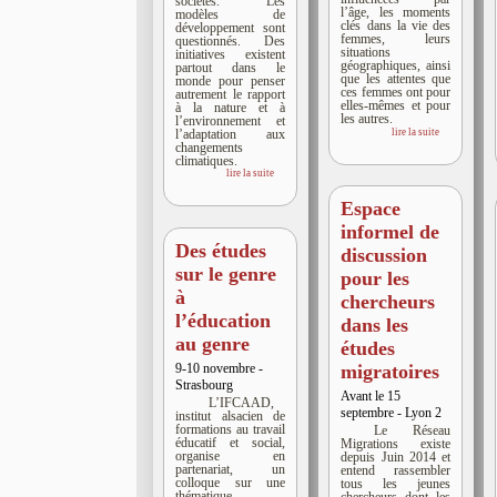
sociétés. Les
l’âge, les moments
modèles de
clés dans la vie des
développement sont
femmes, leurs
questionnés. Des
situations
initiatives existent
géographiques, ainsi
partout dans le
que les attentes que
monde pour penser
ces femmes ont pour
autrement le rapport
elles-mêmes et pour
à la nature et à
les autres.
l’environnement et
lire la suite
l’adaptation aux
changements
climatiques.
lire la suite
Espace
informel de
Des études
discussion
sur le genre
pour les
à
chercheurs
l’éducation
dans les
au genre
études
9-10 novembre -
migratoires
Strasbourg
Avant le 15
L’IFCAAD,
septembre - Lyon 2
institut alsacien de
formations au travail
Le Réseau
éducatif et social,
Migrations existe
organise en
depuis Juin 2014 et
partenariat, un
entend rassembler
colloque sur une
tous les jeunes
thématique