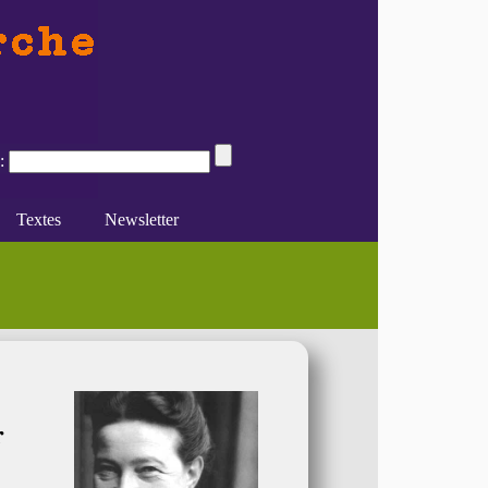
:
Textes
Newsletter
..)
 Deuxième Sexe – L’histoire de l’art au (...)
e du féminisme
Divers
En ligne
r