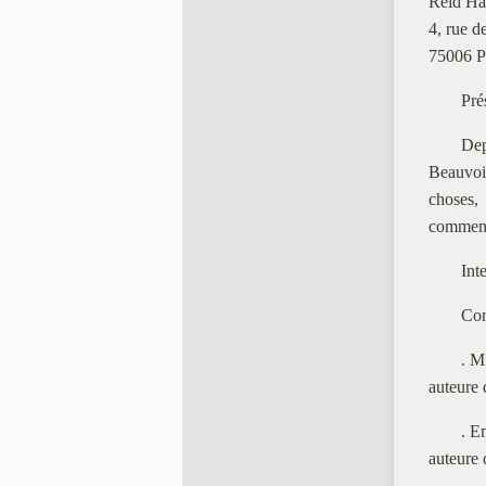
Reid Ha
4, rue d
75006 P
Pré
Dep
Beauvoir
choses,
commente
Int
Con
. M
auteure 
. E
auteure