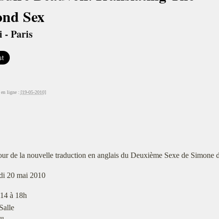
ond Sex
 - Paris
en ligne :
[19-05-2010]
our de la nouvelle traduction en anglais du Deuxième Sexe de Simone 
di 20 mai 2010
14 à 18h
Salle