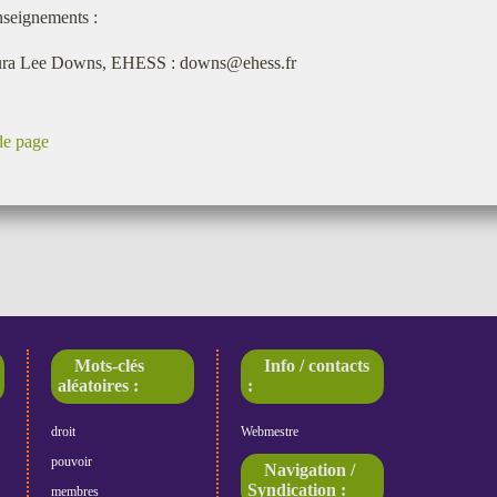
seignements :
ra Lee Downs, EHESS : downs@ehess.fr
de page
Mots-clés
Info / contacts
aléatoires :
:
droit
Webmestre
pouvoir
Navigation /
Syndication :
membres