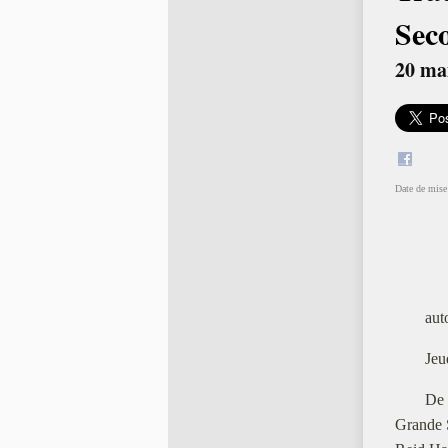
Sec
20 mai
Date de mise 
aut
Jeu
De 
Grande 