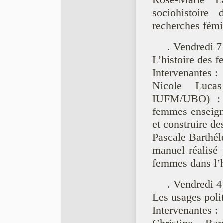
Rose-Marie 
sociohistoir
recherches fémi
. Vendredi 7
L’histoire des 
Intervenantes :
Nicole Luca
IUFM/UBO) : "
femmes enseigné
et construire de
Pascale Barthé
manuel réalisé
femmes dans l’h
. Vendredi 4
Les usages poli
Intervenantes :