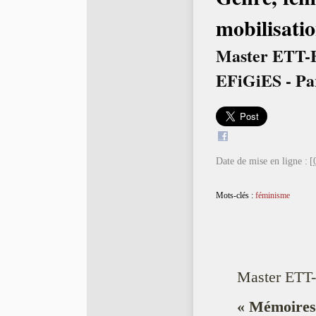
mobilisatio
Master ETT-
EFiGiES - Pa
Date de mise en ligne :
[
Mots-clés :
féminisme
Master ETT
« Mémoires 