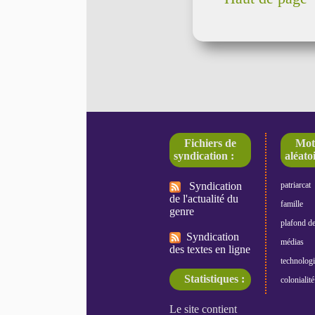
Fichiers de
Mot
syndication :
aléatoi
Syndication
patriarcat
de l'actualité du
famille
genre
plafond de
Syndication
médias
des textes en ligne
technologi
Statistiques :
colonialité