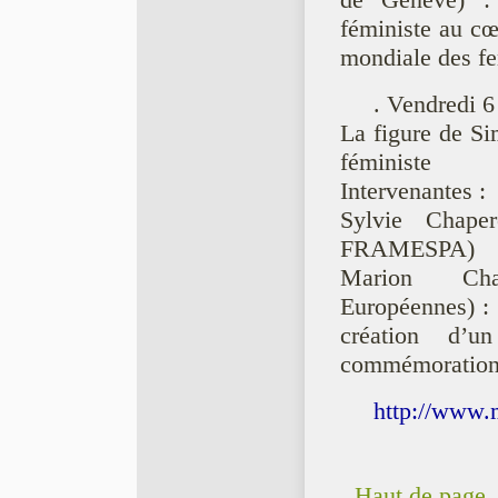
de Genève) : 
féministe au cœ
mondiale des f
. Vendredi 6
La figure de Si
féministe
Intervenantes :
Sylvie Chape
FRAMESPA)
Marion Char
Européennes) :
création d’u
commémoration
http://www.m
Haut de page