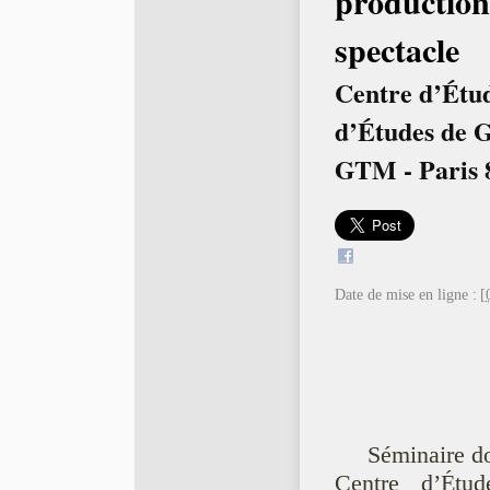
production
spectacle
Centre d’Étud
d’Études de 
GTM - Paris 
Date de mise en ligne :
[
Séminaire do
Centre d’Étu