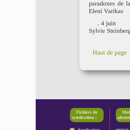
paradoxes de la
Eleni Varikas
. 4 juin
Sylvie Steinber
Haut de page
Fichiers de
Mot
syndication :
aléatoi
Syndication
patriarcat