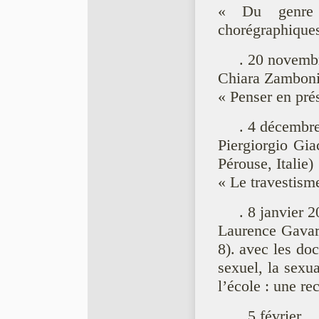
« Du genre 
chorégraphique
. 20 novemb
Chiara Zamboni,
« Penser en pré
. 4 décembr
Piergiorgio Gia
Pérouse, Italie)
« Le travestisme
. 8 janvier 
Laurence Gavari
8). avec les doc
sexuel, la sexua
l’école : une re
. 5 février