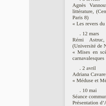
Agnès Vannouvo
littérature, (C
Paris 8)
« Les revers du
. 12 mars
Rémi Astruc,
(Université de 
« Mises en scè
carnavalesques 
. 2 avril
Adriana Cavarer
« Méduse et Mé
. 10 mai
Séance commu
Présentation d’