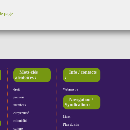
de page
Mots-clés
Info / contacts
aléatoires :
:
droit
Webmestre
pouvoir
Navigation /
Syndication :
membres
citoyenneté
Liens
colonialité
Plan du site
culture