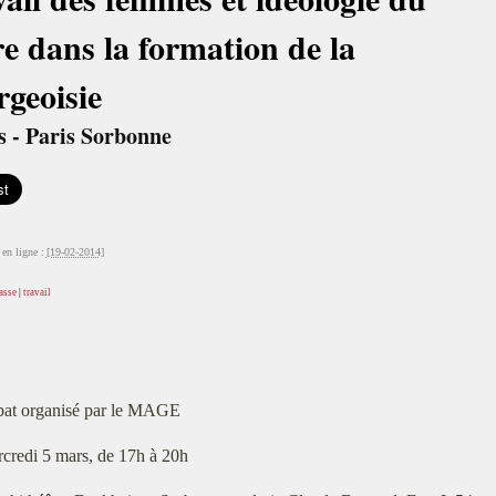
e dans la formation de la
geoisie
s - Paris Sorbonne
en ligne :
[19-02-2014]
asse
|
travail
at organisé par le MAGE
credi 5 mars, de 17h à 20h