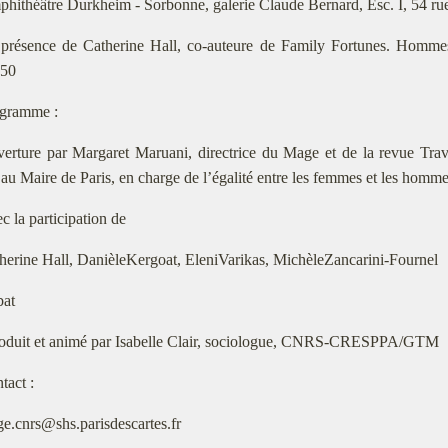
hithéâtre Durkheim - Sorbonne, galerie Claude Bernard, Esc. I, 54 rue
présence de Catherine Hall, co-auteure de Family Fortunes. Hommes
850
gramme :
erture par Margaret Maruani, directrice du Mage et de la revue Travail
 au Maire de Paris, en charge de l’égalité entre les femmes et les homm
c la participation de
herine Hall, DanièleKergoat, EleniVarikas, MichèleZancarini-Fournel
bat
roduit et animé par Isabelle Clair, sociologue, CNRS-CRESPPA/GTM
tact :
e.cnrs@shs.parisdescartes.fr