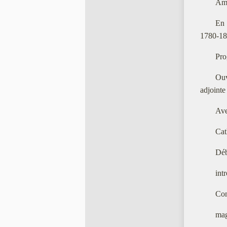
Amp
En 
1780-1
Pro
Ouv
adjointe
Ave
Cat
Dé
int
Con
mag