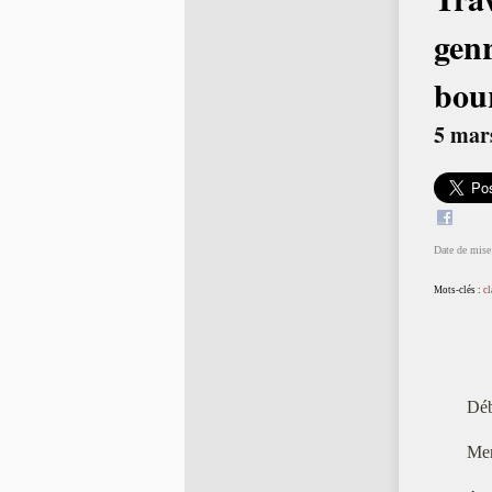
genr
bour
5 mar
Date de mise 
Mots-clés :
cl
Déb
Mer