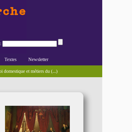
:
Textes
Newsletter
 domestique et métiers du (...)
rnational Journal of (...)
e du féminisme
Divers
En ligne