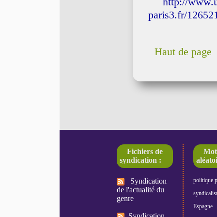
http://www.
paris3.fr/12652
Haut de page
Fichiers de
Mot
syndication :
aléatoi
Syndication
politique 
de l'actualité du
syndicali
genre
Espagne
Syndication