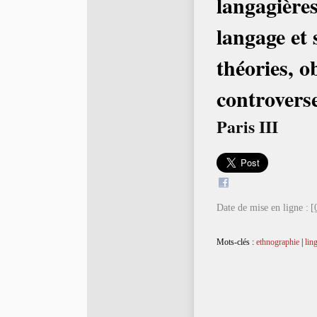
langagière
langage et 
théories, ob
controvers
Paris III
Date de mise en ligne :
[
Mots-clés :
ethnographie
|
lin