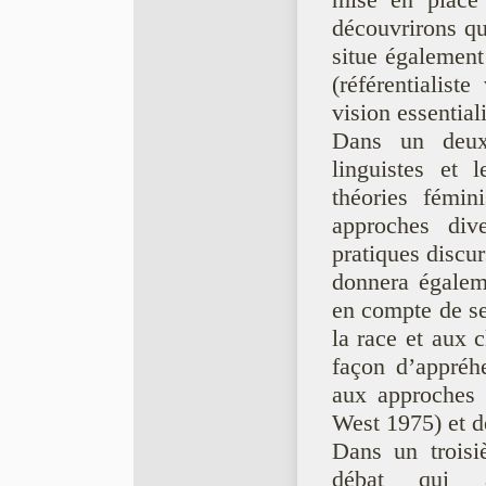
mise en place 
découvrirons qu
situe également
(référentialis
vision essential
Dans un deux
linguistes et 
théories fémin
approches div
pratiques discu
donnera égalem
en compte de sex
la race et aux 
façon d’appréhe
aux approches
West 1975) et d
Dans un troisi
débat qui a