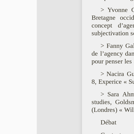
> Yvonne Gu
Bretagne occid
concept d’ag
subjectivation s
> Fanny Gal
de l’agency dan
pour penser les 
> Nacira Gue
8, Experice « Su
> Sara Ahme
studies, Golds
(Londres) « Wil
Débat