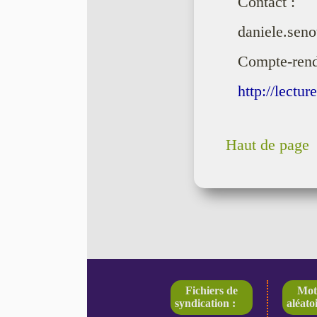
Contact :
daniele.seno
Compte-rend
http://lectu
Haut de page
Fichiers de
Mot
syndication :
aléatoi