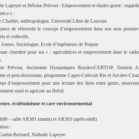
ie Lapeyre et Héloïse Prévost : Empowerment et études genre : regard
nt.e.s :
 Charlier, anthropologue, Université Libre de Louvain
tance de réinvestir le concept d’empowerment dans son sens premier
ls et collectifs.
 Annes, Sociologue, Ecole d’ingénieurs de Purpan
une chambre pour soi » : agricultrices et empowerment dans le cadre d
.
se Prévost, doctorante Dynamiques Rurales/CERTOP, Daniela A
nte et post-doctorante, programme Capes-Cofecub Rio et Art-dev-Cira
ept d’empowerment pour une lecture des liens entre genre, mouvemen
ement rural et agricole au Brésil
enre, écoféminisme et care environnemental
h00 – salle AR301 (matin) et AR303 (après-midi)
tion :
Guétat-Bernard, Nathalie Lapeyre