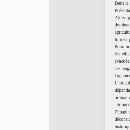
Dans le
Présenta
Alors qu
dominant
agricult
formes p
Pourquoi
les éthi
évacuées
ces eng
largemen
L’artic
dépendan
ordinair
attribu
l’imagin
déconsi
historiq