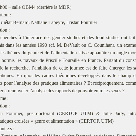
h00 – salle OBM4 (derrière la MDR)
tion :
uétat-Bernard, Nathalie Lapeyre, Tristan Fournier
tion :
echerches à l’interface des gender studies et des food studies ont fait
nis dans les années 1990 (cf. M. DeVault ou C. Counihan), un exame
 les thèmes du genre et de l’alimentation laisse apparaître un angle mort
hormis les travaux de Priscille Touraille en France. Partant du consta
e la recherche, l’ambition de cette journée est de faire émerger les sa
atiques. En quoi les cadres théoriques développés dans le champ de
ts pour l’analyse des pratiques alimentaires ? Et réciproquement, comme
er à renouveler l’analyse des rapports de pouvoir entre les sexes ?
me :
tion :
an Fournier, post-doctorant (CERTOP UTM) & Julie Jarty, Intr
atiques croisées « genre et alimentation » (CERTOP, UTM)
nt.e.s :