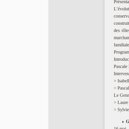
Présenta
L’évolut
conserva
construi
des rôl
marchand
familiale
Program
Introduc
Pascale 
Intervena
> Isabe
> Pasca
Le Genre
> Laure
> Sylvi
G
16 mai