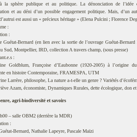
 à la sphère publique et au politique. La dénonciation de l’idée 
ation et au déni d’un possible engagement politique. Mais, d’un aut
 d’autrui est aussi un « précieux héritage » (Elena Pulcini ; Florence De
me :
tion :
e Guétat-Bernard (en lien avec la sortie de l’ouvrage Guétat-Bernard
u Sud, Montpellier, IRD, collection A travers champ, (sous presse)
nt.e.s :
ine Goldblum, Françoise d’Eaubonne (1920-2005) à l’origine d
nte en histoire Contemporaine, FRAMESPA, UTM
ine Larrère, philosophe, La nature a-t-elle un genre ? Variétés d’écofé
iève Azam, économiste, Dynamiques Rurales, dette écologique, don e
enre, agri-biodiversité et savoirs
h00 – salle OBM2 (derrière la MDR)
tion :
Guétat-Bernard, Nathalie Lapeyre, Pascale Maïzi