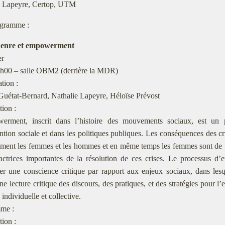
e Lapeyre, Certop, UTM
gramme :
enre et empowerment
er
h00 – salle OBM2 (derrière la MDR)
tion :
uétat-Bernard, Nathalie Lapeyre, Héloïse Prévost
tion :
erment, inscrit dans l’histoire des mouvements sociaux, est un
ention sociale et dans les politiques publiques. Les conséquences des c
mment les femmes et les hommes et en même temps les femmes sont de 
’actrices importantes de la résolution de ces crises. Le processus d
rer une conscience critique par rapport aux enjeux sociaux, dans les
une lecture critique des discours, des pratiques, et des stratégies pour 
 individuelle et collective.
me :
tion :