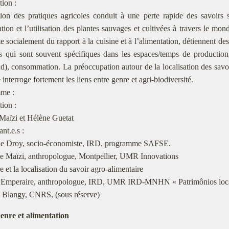
tion :
ion des pratiques agricoles conduit à une perte rapide des savoirs s
tion et l’utilisation des plantes sauvages et cultivées à travers le mo
te socialement du rapport à la cuisine et à l’alimentation, détiennent de
es qui sont souvent spécifiques dans les espaces/temps de productio
), consommation. La préoccupation autour de la localisation des savoir
 interroge fortement les liens entre genre et agri-biodiversité.
me :
tion :
Maïzi et Hélène Guetat
nt.e.s :
lle Droy, socio-économiste, IRD, programme SAFSE.
le Maïzi, anthropologue, Montpellier, UMR Innovations
 et la localisation du savoir agro-alimentaire
 Emperaire, anthropologue, IRD, UMR IRD-MNHN « Patrimônios locais 
e Blangy, CNRS, (sous réserve)
enre et alimentation