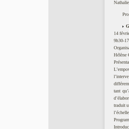
Nathali
Pro
G
14 févri
9h30-17
Organisa
Hélène G
Présenta
L’empow
l’interv
différe
tant qu
d’élabo
traduit 
l’échelle
Program
Introduc