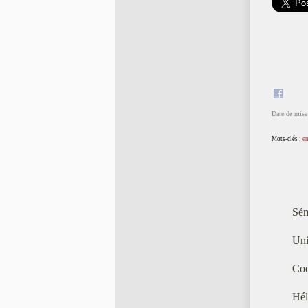
Date de mise 
Mots-clés :
e
Sém
Uni
Coo
Hél