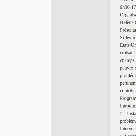
9h30-17
Organisa
Hélène G
Présenta
Si les r
Etats-U
croisant
champs, 
pauvre d
problém
pertinen
contribu
Program
Introduc
> Trist
problém
Intervena