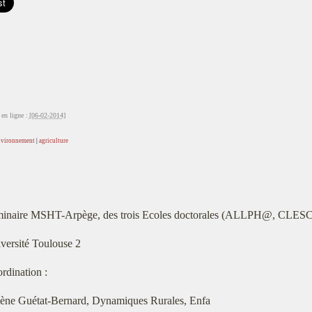
en ligne :
[06-02-2014]
nvironnement
|
agriculture
inaire MSHT-Arpège, des trois Ecoles doctorales (ALLPH@, CLES
versité Toulouse 2
rdination :
ène Guétat-Bernard, Dynamiques Rurales, Enfa