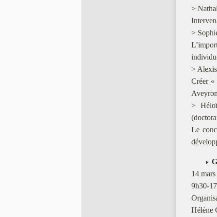
> Nathal
Intervena
> Sophie
L’impor
individue
> Alexis
Créer « 
Aveyron
> Héloï
(doctora
Le conc
développ
G
14 mars
9h30-17
Organisa
Hélène 