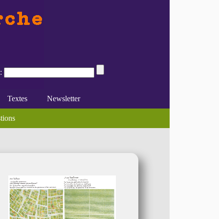
:
Textes
Newsletter
spectrice (...)
stions
rd’hui et demain
(s)
e du féminisme
Divers
En ligne