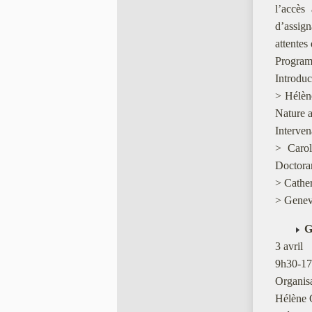
l’accès
d’assign
attentes
Program
Introduc
> Hélèn
Nature a
Intervena
> Carol
Doctora
> Cather
> Genev
G
3 avril
9h30-17
Organisa
Hélène 