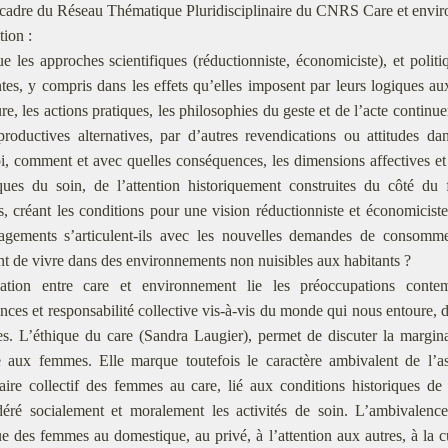
 cadre du Réseau Thématique Pluridisciplinaire du CNRS Care et envi
tion :
e les approches scientifiques (réductionniste, économiciste), et politi
es, y compris dans les effets qu’elles imposent par leurs logiques au
ure, les actions pratiques, les philosophies du geste et de l’acte contin
roductives alternatives, par d’autres revendications ou attitudes dan
, comment et avec quelles conséquences, les dimensions affectives et 
ques du soin, de l’attention historiquement construites du côté du 
, créant les conditions pour une vision réductionniste et économicis
agements s’articulent-ils avec les nouvelles demandes de consommer
t de vivre dans des environnements non nuisibles aux habitants ?
ulation entre care et environnement lie les préoccupations cont
ces et responsabilité collective vis-à-vis du monde qui nous entoure, d
es. L’éthique du care (Sandra Laugier), permet de discuter la margina
ée aux femmes. Elle marque toutefois le caractère ambivalent de l’a
aire collectif des femmes au care, lié aux conditions historiques de
déré socialement et moralement les activités de soin. L’ambivalenc
ue des femmes au domestique, au privé, à l’attention aux autres, à la c