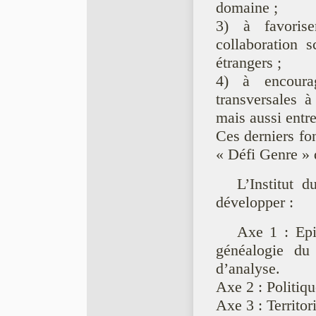
domaine ;
3) à favoris
collaboration s
étrangers ;
4) à encourag
transversales à
mais aussi entre
Ces derniers fon
« Défi Genre » 
L’Institut d
développer :
Axe 1 : Epis
généalogie d
d’analyse.
Axe 2 : Politiqu
Axe 3 : Territor