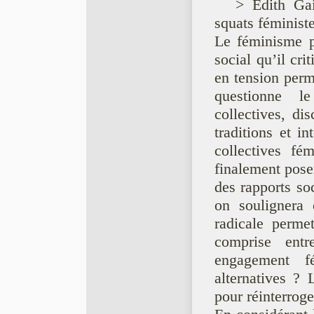
> Edith Gai
squats féminist
Le féminisme p
social qu’il crit
en tension perma
questionne le
collectives, dis
traditions et i
collectives fé
finalement poser
des rapports soc
on soulignera 
radicale permet
comprise entre
engagement fe
alternatives ? L
pour réinterrog