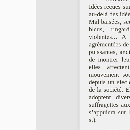
Idées reçues s
au-delà des ide
Mal baisées, se
bleus, ringard
violentes... A 
agrémentées d
puissantes, anci
de montrer leur
elles affecten
mouvement soci
depuis un sièc
de la société. 
adoptent diver
suffragettes au
s’appuiera sur 
s.).