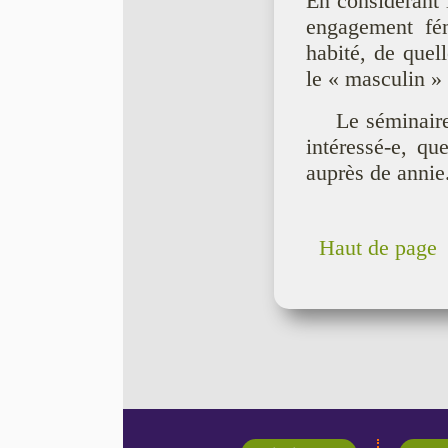
En considérant 
engagement fé
habité, de quel
le « masculin » e
Le séminair
intéressé-e, q
auprès de anni
Haut de page