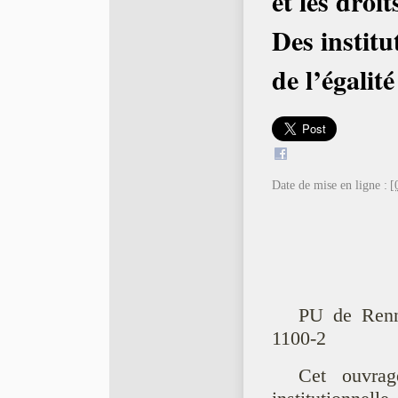
et les droi
Des institu
de l’égalité
Date de mise en ligne :
[
PU de Renn
1100-2
Cet ouvrag