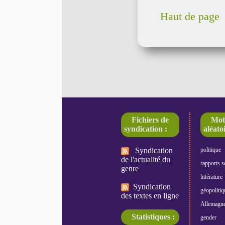
Haut de page
Fichiers de
Mot
syndication :
aléatoi
Syndication
politique
de l'actualité du
rapports s
genre
littérature
Syndication
géopolitiq
des textes en ligne
Allemagn
Statistiques :
gender