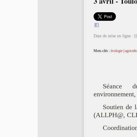
3 avril - Toul
Date de mise en ligne :
[
Mots-clés :
écologie
|
agricult
Séance du
environnement, 
Soutien de 
(ALLPH@, CLE
Coordination