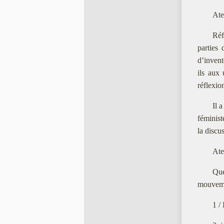
Ate
Réf
parties 
d’invent
ils aux 
réflexio
Il 
féminist
la discu
Ate
Que
mouvemen
1 /