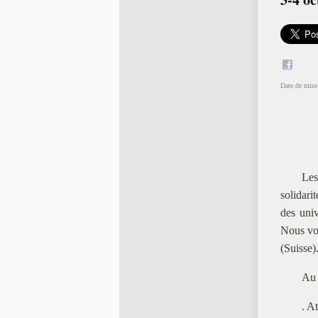
Date de mise 
Les
solidari
des univ
Nous vou
(Suisse)
Au 
. A