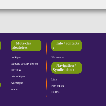
Mots-clés
Info / contacts
aléatoires :
:
politique
Webmestre
rapports sociaux de sexe
Navigation /
Syndication :
littérature
géopolitique
Liens
Allemagne
Plan du site
gender
Fil RSS