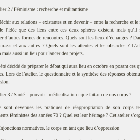
lier 2 / Féminisme : recherche et militantisme
léchir aux relations – existantes et en devenir – entre la recherche et
de l’idée que des liens entre ces deux sphères existent, mais qu’il 
er d’autres formes de rencontres. Quels sont les lieux d’échanges ? Dan
un-e-s et aux autres ? Quels sont les attentes et les obstacles ? L’
n mais aussi un lieu pour lancer des projets.
a été décidé de préparer le débat qui aura lieu en octobre en posant ces q
es. Lors de l’atelier, le questionnaire et la synthèse des réponses obten
ssion.
lier 3 / Santé – pouvoir –médicalisation : que fait-on de nos corps ?
 sont devenues les pratiques de réappropriation de son corps tel
ts féministes des années 70 ? Quel est leur héritage ? Cet atelier s’or
 Injonctions normatives, le corps en tant que lieu d’oppression.