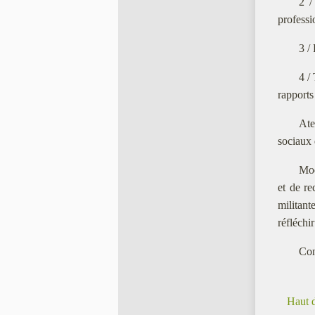
2 /
professi
3 /
4 /
rapports
Ate
sociaux 
Mod
et de re
militant
réfléchi
Con
Haut 