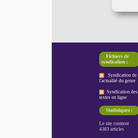
Fichiers de
syndication :
Syndication de
l'actualité du genre
Syndication des
textes en ligne
Statistiques :