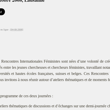
en ligne :
[04-08-2008]
 Rencontres Internationales Féministes sont nées d’une volonté de crée
tés entre les jeunes chercheuses et chercheurs féministes, travaillant not
ersités et hautes écoles françaises, suisses et belges. Ces Rencontr
s invitons à nous réunir autour d’ateliers thématiques et de moments fe
.
programme de ces deux journées :
teliers thématiques de discussions et d’échanges sur une demi-journée 