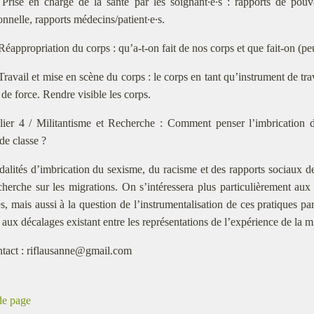
 Prise en charge de la santé par les soignant·e·s : rapports de pouv
onnelle, rapports médecins/patient·e·s.
 Réappropriation du corps : qu’a-t-on fait de nos corps et que fait-on (pe
 Travail et mise en scène du corps : le corps en tant qu’instrument de tra
 de force. Rendre visible les corps.
lier 4 / Militantisme et Recherche : Comment penser l’imbrication 
de classe ?
alités d’imbrication du sexisme, du racisme et des rapports sociaux de 
cherche sur les migrations. On s’intéressera plus particulièrement aux
es, mais aussi à la question de l’instrumentalisation de ces pratiques pa
r aux décalages existant entre les représentations de l’expérience de la mi
tact : riflausanne@gmail.com
de page