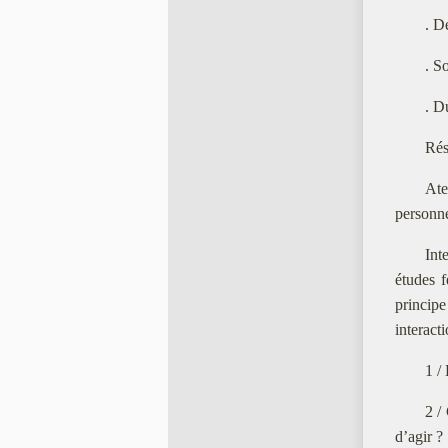
. D
. S
. D
Rés
Ate
personne
Int
études f
principe
interact
1 /
2 /
d’agir ?