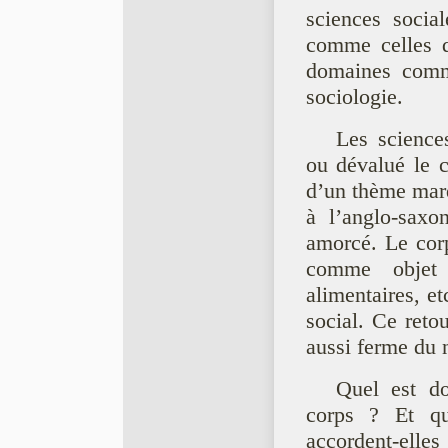
sciences socia
comme celles d
domaines comme 
sociologie.
Les science
ou dévalué le c
d’un thème marq
à l’anglo-saxo
amorcé. Le corp
comme objet d
alimentaires, e
social. Ce reto
aussi ferme du 
Quel est do
corps ? Et que
accordent-elles