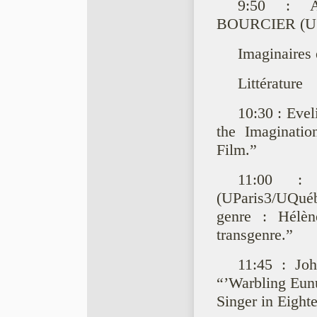
9:50 : Al
BOURCIER (U L
Imaginaires e
Littérature
10:30 : Eve
the Imaginatio
Film.”
11:00 :
(UParis3/UQuéb
genre : Hélèn
transgenre.”
11:45 : Jo
“’Warbling Eunu
Singer in Eight