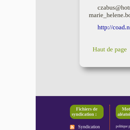
czabus@
marie_helene.bo
http://coad.
Haut de page
Fichiers de
Mot
syndication :
aléatoi
Syndication
politique 