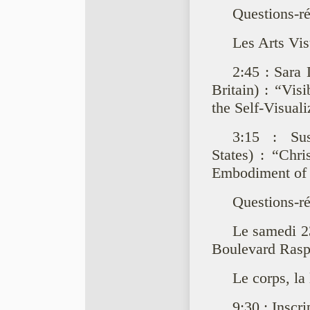
Questions-r
Les Arts Vis
2:45 : Sar
Britain) : “Vis
the Self-Visual
3:15 : Su
States) : “Chr
Embodiment of T
Questions-r
Le samedi 2
Boulevard Raspa
Le corps, la 
9:30 : Inscri