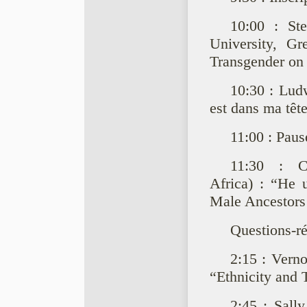
10:00 : St
University, G
Transgender on 
10:30 : Lu
est dans ma tête
11:00 : Paus
11:30 : C
Africa) : “He 
Male Ancestors 
Questions-r
2:15 : Vern
“Ethnicity and 
2:45 : Sall