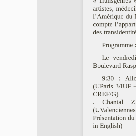
« Transgenres » 
artistes, médeci
l’Amérique du N
compte l’apparte
des transidentit
Programme 
Le vendred
Boulevard Raspa
9:30 : Al
(UParis 3/IUF
CREF/G)
. Chantal 
(UValencienn
Présentation du
in English)