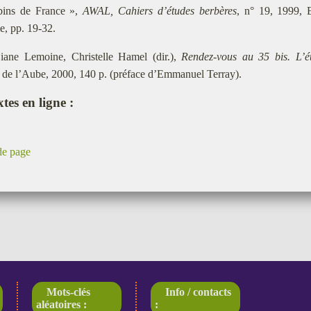
ins de France »,
AWAL, Cahiers d’études berbères
, n° 19, 1999, 
, pp. 19-32.
iane Lemoine, Christelle Hamel (dir.),
Rendez-vous au 35 bis. L’ét
 de l’Aube, 2000, 140 p. (préface d’Emmanuel Terray).
tes en ligne :
de page
Mots-clés
Info / contacts
aléatoires :
: