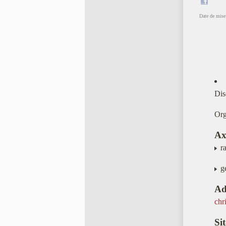
Date de mise 
Dis
Org
Ax
ra
ge
Ad
chr
Sit