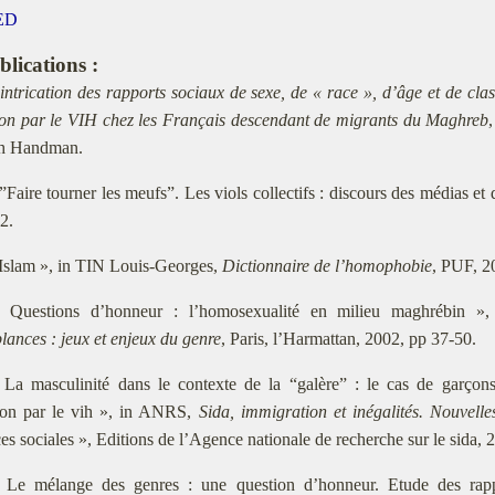
ED
blications :
intrication des rapports sociaux de sexe, de « race », d’âge et de class
tion par le VIH chez les Français descendant de migrants du Maghreb
th Handman.
 ”Faire tourner les meufs”. Les viols collectifs : discours des médias et
2.
 Islam », in TIN Louis-Georges,
Dictionnaire de l’homophobie
, PUF, 2
 Questions d’honneur : l’homosexualité en milieu maghrébin », 
ances : jeux et enjeux du genre
, Paris, l’Harmattan, 2002, pp 37-50.
 La masculinité dans le contexte de la “galère” : le cas de garçon
tion par le vih », in ANRS,
Sida, immigration et inégalités. Nouvelle
es sociales », Editions de l’Agence nationale de recherche sur le sida, 
 Le mélange des genres : une question d’honneur. Etude des rap