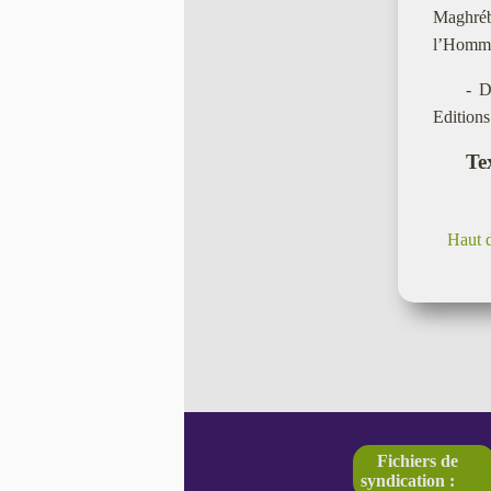
Maghréb
l’Homme
- D
Editions
Tex
Haut 
Fichiers de
syndication :