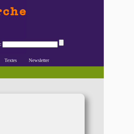
:
Textes
Newsletter
(...)
elle incluant les liens aux textes et (...)
e du féminisme
Divers
En ligne