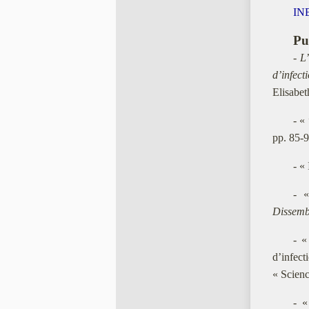
IN
Pu
-
L’
d’infec
Elisabe
- «
pp. 85-9
- «
- «
Dissembl
- «
d’infec
« Scienc
- «