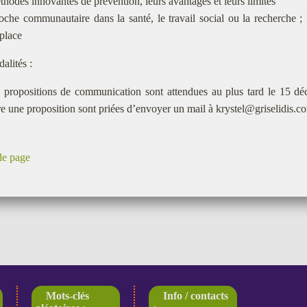
́thodes innovantes de prévention, leurs avantages et leurs limites
oche communautaire dans la santé, le travail social ou la recherche ; l
place
alités :
 propositions de communication sont attendues au plus tard le 15 de
e une proposition sont priées d’envoyer un mail à krystel@griselidis.c
de page
Mots-clés
Info / contacts