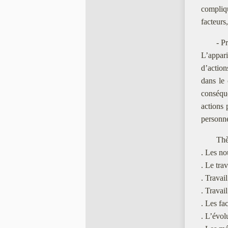
compliq
facteurs
- P
L’appari
d’action
dans le 
conséqu
actions 
personne
The
. Les no
. Le tra
. Travai
. Travail
. Les fac
. L’évol