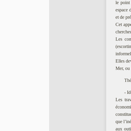
le point
espace d
et de pr
Cet appe
chercheu
Les com
(escorti
informel
Elles de
Mer, ou 
The
- Id
Les trav
économi
constitue
que l’in
aux outi