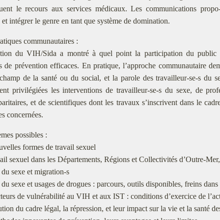
uent le recours aux services médicaux. Les communications propo
, et intégrer le genre en tant que système de domination.
ratiques communautaires :
tion du VIH/Sida a montré à quel point la participation du public v
s de prévention efficaces. En pratique, l’approche communautaire de
champ de la santé ou du social, et la parole des travailleur-se-s du 
ent privilégiées les interventions de travailleur-se-s du sexe, de pr
paritaires, et de scientifiques dont les travaux s’inscrivent dans le cad
s concernées.
̀mes possibles :
uvelles formes de travail sexuel
vail sexuel dans les Départements, Régions et Collectivités d’Outre-Me
l du sexe et migration-s
 du sexe et usages de drogues : parcours, outils disponibles, freins dans l’a
teurs de vulnérabilité au VIH et aux IST : conditions d’exercice de l’acti
ution du cadre légal, la répression, et leur impact sur la vie et la santé d