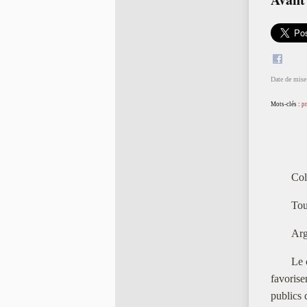
Date de mise 
Mots-clés :
pr
Col
Tou
Arg
Le 
favorise
publics 