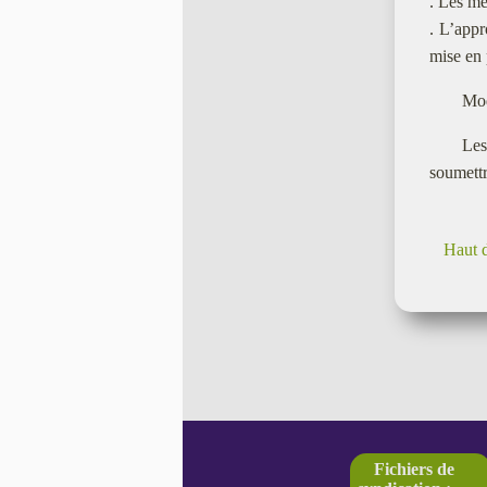
. Les me
. L’appr
mise en 
Mod
Les
soumettr
Haut 
Fichiers de