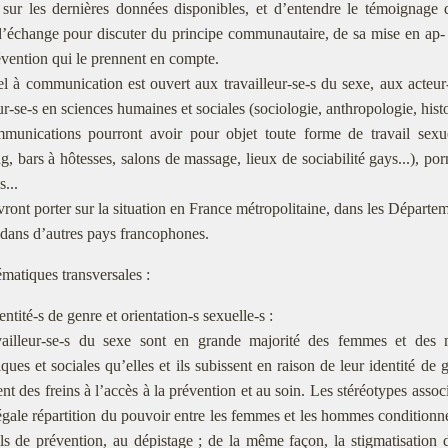
 sur les dernières données disponibles, et d’entendre le témoignage 
’échange pour discuter du principe communautaire, de sa mise en ap- 
évention qui le prennent en compte.
l à communication est ouvert aux travailleur-se-s du sexe, aux acteur
r-se-s en sciences humaines et sociales (sociologie, anthropologie, histoir
munications pourront avoir pour objet toute forme de travail sexu
ng, bars à hôtesses, salons de massage, lieux de sociabilité gays...), 
s...
vront porter sur la situation en France métropolitaine, dans les Départem
dans d’autres pays francophones.
́matiques transversales :
entité-s de genre et orientation-s sexuelle-s :
ailleur-se-s du sexe sont en grande majorité des femmes et des mino
ques et sociales qu’elles et ils subissent en raison de leur identité de 
nt des freins à l’accès à la prévention et au soin. Les stéréotypes associé
égale répartition du pouvoir entre les femmes et les hommes conditionnen
ls de prévention, au dépistage ; de la même façon, la stigmatisation d