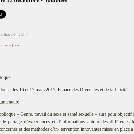
en ligne :
[04-12-2014]
ostitution
|
santé
loque
louse, les 16 et 17 mars 2015, Espace des Diversités et de la Laïcité
umentaire :
colloque « Genre, travail du sexe et santé sexuelle » aura pour objectif 
r le partage d’expériences et d’informations autour des différentes
concernés et des méthodes d’in- tervention innovantes mises en place à l