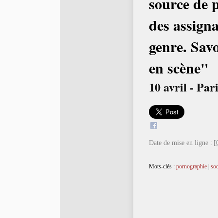
source de 
des assigna
genre. Savo
en scène"
10 avril - Pa
Date de mise en ligne :
[
Mots-clés :
pornographie
|
soc