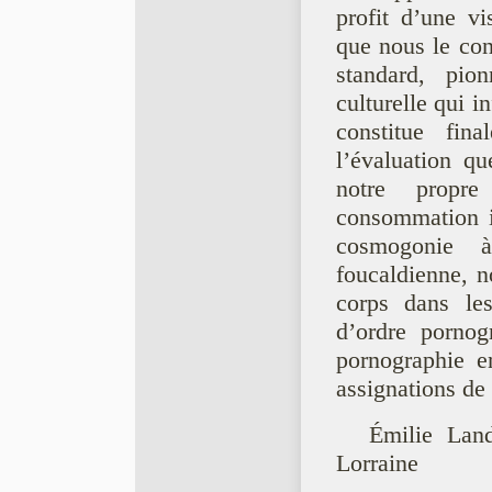
profit d’une vi
que nous le con
standard, pio
culturelle qui i
constitue fi
l’évaluation q
notre propre
consommation i
cosmogonie à
foucaldienne, n
corps dans le
d’ordre pornog
pornographie e
assignations de 
Émilie Lan
Lorraine