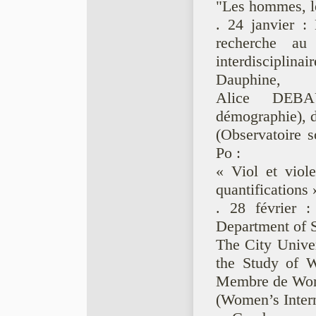
"Les hommes, le
. 24 janvier
recherche au
interdisciplina
Dauphine,
Alice DEBA
démographie), 
(Observatoire 
Po :
« Viol et viol
quantifications 
. 28 février 
Department of 
The City Univer
the Study of 
Membre de Wome
(Women’s Intern