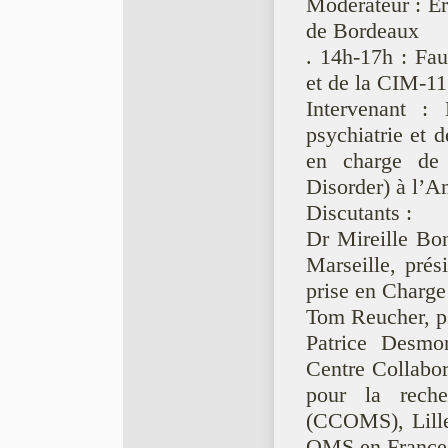
Modérateur : Er
de Bordeaux
. 14h-17h : Fau
et de la CIM-11
Intervenant :
psychiatrie et 
en charge de
Disorder) à l’A
Discutants :
Dr Mireille Bon
Marseille, prés
prise en Charg
Tom Reucher, p
Patrice Desmo
Centre Collabor
pour la rech
(CCOMS), Lille
OMS en France