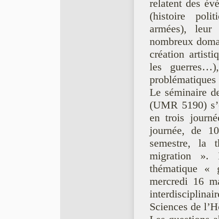
relatent des év
(histoire poli
armées), leur
nombreux domain
création artisti
les guerres…
problématiques l
Le séminaire d
(UMR 5190) s’o
en trois journ
journée, de 1
semestre, la 
migration ». 
thématique « 
mercredi 16 m
interdisciplin
Sciences de l’