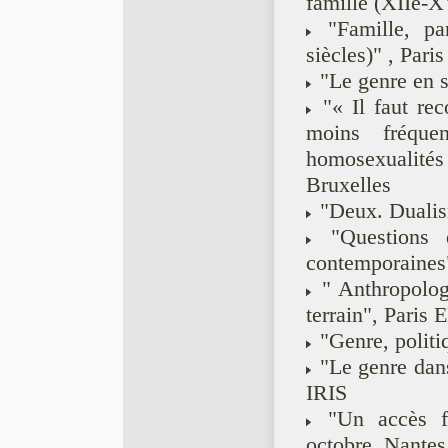
famille (XIIe-XV
"Famille, pa
siècles)" , Pari
"Le genre en si
"« Il faut reco
moins fréq
homosexualité
Bruxelles
"Deux. Dualism
"Questions d
contemporaines
" Anthropologi
terrain", Paris
"Genre, politi
"Le genre dans 
IRIS
"Un accès fac
octobre, Nantes