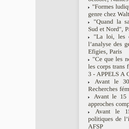
"Formes ludiqu
genre chez Walt
"Quand la san
Sud et Nord", P
"La loi, les 
l’analyse des g
Efigies, Paris
"Ce que les no
les corps trans
3 - APPELS A
Avant le 30 
Recherches fémi
Avant le 15 o
approches comp
Avant le 15 
politiques de l’i
AFSP