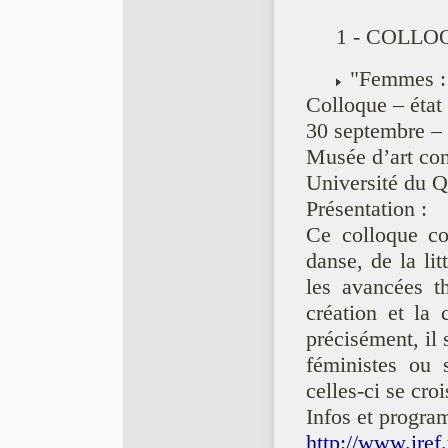
1 - COLLO
"Femmes : t
Colloque – état
30 septembre – 
Musée d’art co
Université du Q
Présentation :
Ce colloque co
danse, de la lit
les avancées t
création et la 
précisément, il 
féministes ou 
celles-ci se cro
Infos et progra
http://www.ire