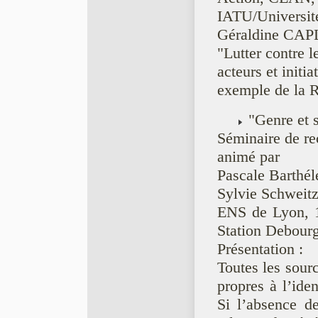
IATU/Universit
Géraldine CAPL
"Lutter contre l
acteurs et initia
exemple de la
"Genre et s
Séminaire de re
animé par
Pascale Barth
Sylvie Schwei
ENS de Lyon, 1
Station Debourg
Présentation :
Toutes les sour
propres à l’ide
Si l’absence d