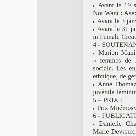
Avant le 19 
Not Want : Asex
Avant le 3 jan
Avant le 31 ja
in Female Creat
4 - SOUTENAN
Marion Manier
« femmes de l
sociale. Les en
ethnique, de gen
Anne Thomazea
juvénile fémini
5 – PRIX :
Prix Mnémosy
6 - PUBLICAT
Danielle Chab
Marie Devreux, 