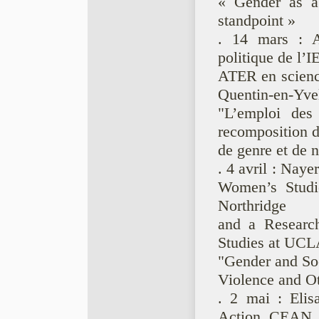
« Gender as a 
standpoint »
. 14 mars : 
politique de l’I
ATER en science
Quentin-en-Yvel
"L’emploi des
recomposition d
de genre et de n
. 4 avril : Nay
Women’s Studie
Northridge
and a Research
Studies at UCL
"Gender and Soc
Violence and O
. 2 mai : Eli
Action, CEAN,