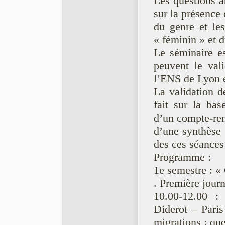
Les questions a
sur la présence
du genre et les
« féminin » et 
Le séminaire es
peuvent le val
l’ENS de Lyon e
La validation 
fait sur la bas
d’un compte-ren
d’une synthèse 
des ces séances
Programme :
1e semestre : «
. Première jour
10.00-12.00 :
Diderot – Paris
migrations : qu