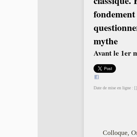
classique. 
fondement 
questionn
mythe
Avant le 1er 
Date de mise en ligne :
[
Colloque, O