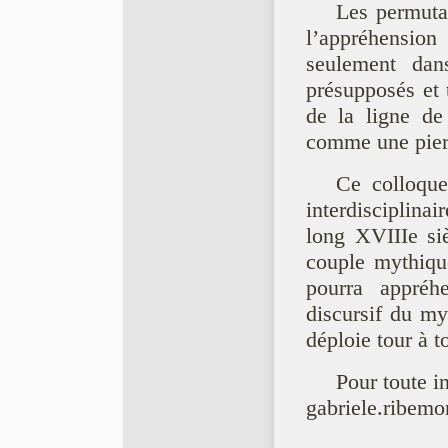
Les permuta
l’appréhensio
seulement dans
présupposés et 
de la ligne de
comme une pierr
Ce colloque
interdisciplina
long XVIIIe siè
couple mythique
pourra appréh
discursif du my
déploie tour à t
Pour toute i
gabriele.ribemo