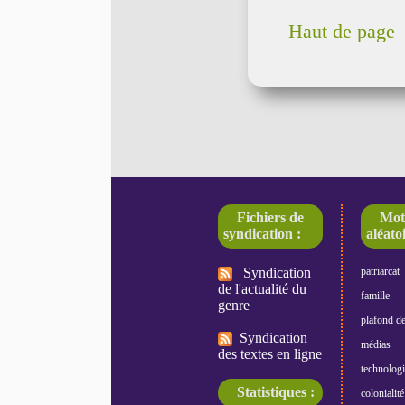
Haut de page
Fichiers de
Mot
syndication :
aléatoi
Syndication
patriarcat
de l'actualité du
famille
genre
plafond de
Syndication
médias
des textes en ligne
technologi
Statistiques :
colonialité