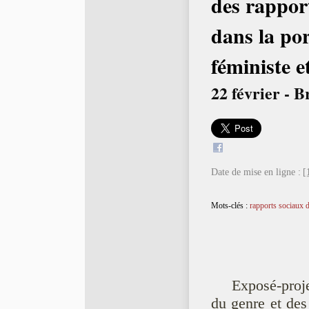
des rappor
dans la po
féministe e
22 février - B
Date de mise en ligne :
[
Mots-clés :
rapports sociaux 
Exposé-proj
du genre et des