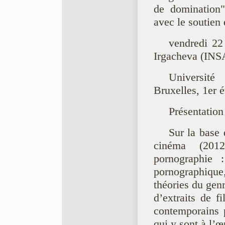
de domination"
avec le soutien 
vendredi 22
Irgacheva (INS
Université
Bruxelles, 1er é
Présentation
Sur la base 
cinéma (201
pornographie :
pornographique,
théories du gen
d’extraits de f
contemporains p
qui y sont à l’œ