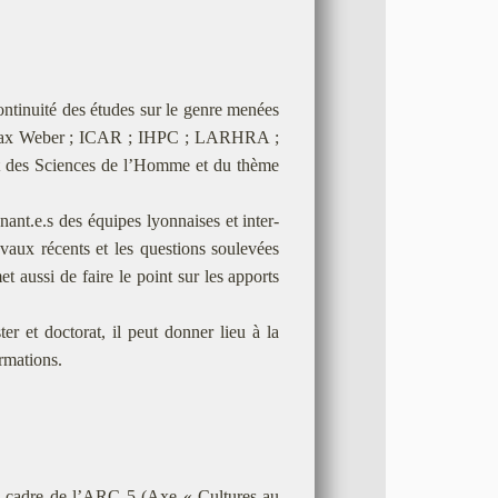
continuité des études sur le genre menées
e Max Weber ; ICAR ; IHPC ; LARHRA ;
tut des Sciences de l’Homme et du thème
nant.e.s des équipes lyonnaises et inter­
avaux récents et les questions soulevées
et aussi de faire le point sur les apports
er et doctorat, il peut donner lieu à la
ormations.
e cadre de l’ARC 5 (Axe « Cultures au