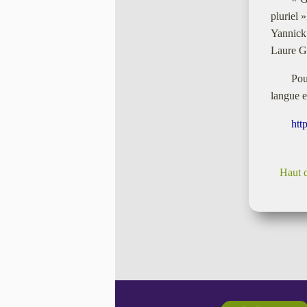
pluriel 
Yannick 
Laure Ga
Pou
langue e
htt
Haut 