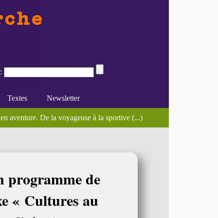
:
Textes
Newsletter
économie solidaire peut-elle être (...)
. Les préoccupations sociales des femmes à (...)
n aventure. De la voyageuse à la sportive (...)
e du féminisme
Divers
En ligne
’un programme de
xe « Cultures au