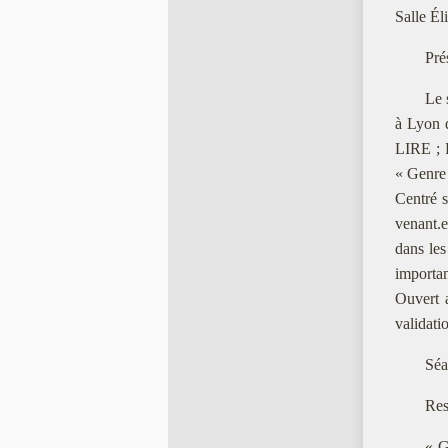
Salle Él
Pré
Le 
à Lyon 
LIRE ; P
« Genre 
Centré s
venant.e
dans les
importan
Ouvert a
validati
Séa
Res
« G