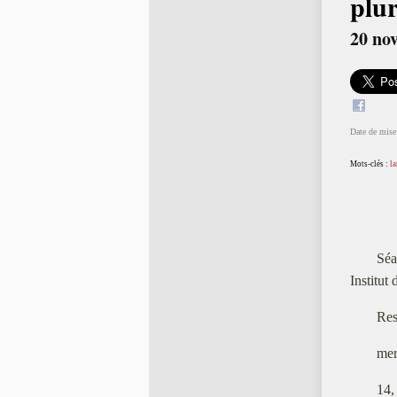
plur
20 no
Date de mise 
Mots-clés :
l
Séa
Institut
Res
mer
14,