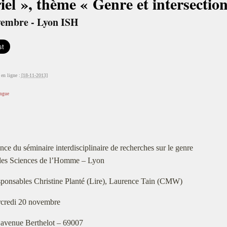
iel », thème « Genre et intersection
vembre - Lyon ISH
en ligne :
[18-11-2013]
angue
nce du séminaire interdisciplinaire de recherches sur le genre
 des Sciences de l’Homme – Lyon
ponsables Christine Planté (Lire), Laurence Tain (CMW)
credi 20 novembre
 avenue Berthelot – 69007