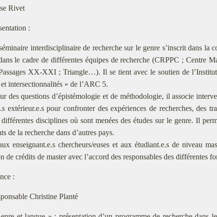
ise Rivet
sentation :
séminaire interdisciplinaire de recherche sur le genre s’inscrit dans la 
dans le cadre de différentes équipes de recherche (CRPPC ; Centr
assages XX-XXI ; Triangle…). Il se tient avec le soutien de l’Insti
et intersectionnalités » de l’ARC 5.
ur des questions d’épistémologie et de méthodologie, il associe interve
.s extérieur.e.s pour confronter des expériences de recherches, des tr
 différentes disci­plines où sont menées des études sur le genre. Il perm
ts de la recherche dans d’autres pays.
ux enseignant.e.s chercheurs/euses et aux étudiant.e.s de niveau mast
on de crédits de master avec l’accord des responsables des différentes f
nce :
ponsable Christine Planté
enre et langue » : présentation d’un programme de recherche dans l