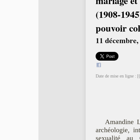
mariage et 
(1908-1945)
pouvoir co
11 décembre, 
Date de mise en ligne :
[
Amandine La
archéologie, in
sexualité au