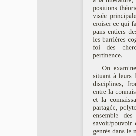
à la littératur
positions théor
visée principal
croiser ce qui fai
pans entiers de
les barrières c
foi des cherc
pertinence.
On examiner
situant à leurs 
disciplines, fro
entre la connai
et la connaissa
partagée, poly
ensemble des c
savoir/pouvoir 
genrés dans le