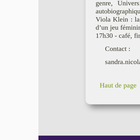
genre, Univer
autobiographiq
Viola Klein : l
d’un jeu fémini
17h30 - café, f
Contact :
sandra.nico
Haut de page