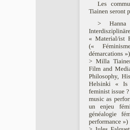
Les commun
Tiainen seront p
> Hanna 
Interdiszipli
« Material/ist
(« Féminism
démarcations »)
> Milla Tiaine
Film and Media
Philosophy, His
Helsinki « Is
feminist issue ?
music as perfor
un enjeu fémi
généalogie f
performance »)
> Jules Falque