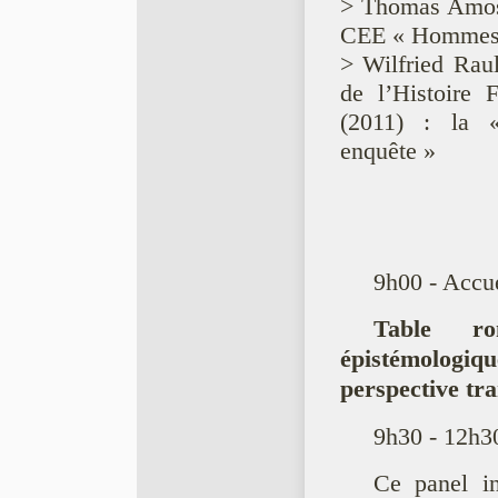
> Thomas Amosse
CEE « Hommes e
> Wilfried Raul
de l’Histoire 
(2011) : la « 
enquête »
9h00 - Accuei
Table ro
épistémologiq
perspective tra
9h30 - 12h30
Ce panel inv