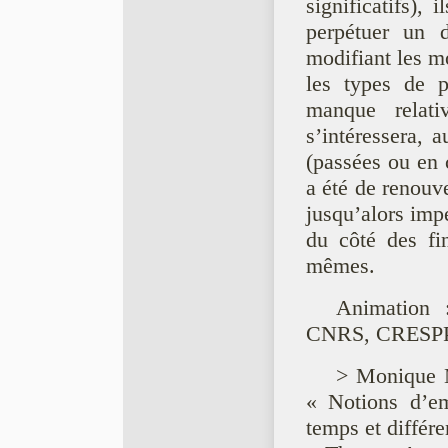
significatifs), 
perpétuer un 
modifiant les mo
les types de p
manque relati
s’intéressera, 
(passées ou en
a été de renou
jusqu’alors impe
du côté des f
mêmes.
Animation :
CNRS, CRESP
> Monique M
« Notions d’em
temps et différ