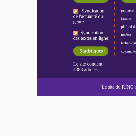
Syndication
patriarcat
de l'actualité du
famille
genre
plafond de
Syndication
médias
des textes en ligne
technologi
Statistiques :
colonialité
Le site du RING 