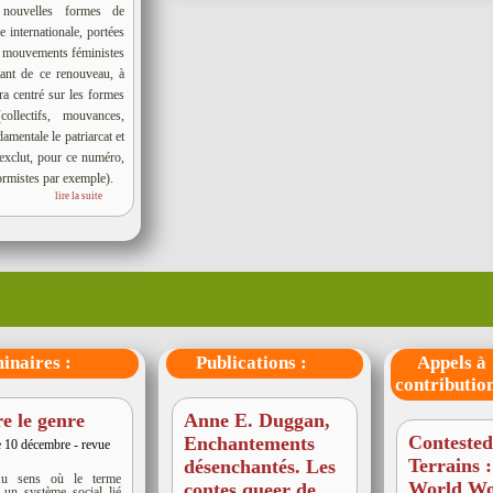
 nouvelles formes de
 internationale, portées
x mouvements féministes
itant de ce renouveau, à
ra centré sur les formes
collectifs, mouvances,
amentale le patriarcat et
 exclut, pour ce numéro,
formistes par exemple).
lire la suite
aires :
Publications :
Appels à
contribution
re le genre
Anne E. Duggan,
Conteste
Enchantements
e 10 décembre - revue
Terrains 
désenchantés. Les
u sens où le terme
World W
contes queer de
 un système social lié