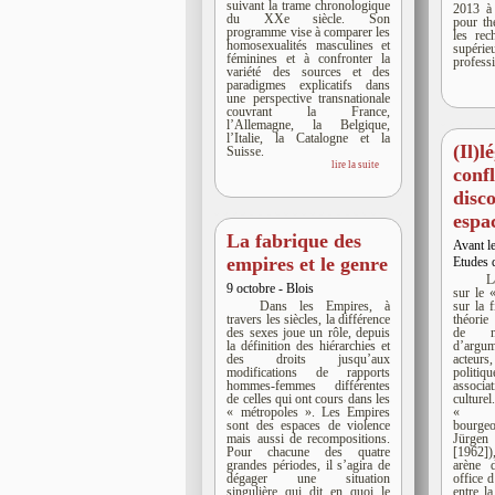
suivant la trame chronologique
2013 à
du XXe siècle. Son
pour th
programme vise à comparer les
les rec
homosexualités masculines et
supéri
féminines et à confronter la
profess
variété des sources et des
paradigmes explicatifs dans
une perspective transnationale
couvrant la France,
l’Allemagne, la Belgique,
l’Italie, la Catalogne et la
(Il)l
Suisse.
lire la suite
confl
disc
espa
La fabrique des
Avant le
empires et le genre
Etudes 
L
9 octobre - Blois
sur le 
Dans les Empires, à
sur la 
travers les siècles, la différence
théori
des sexes joue un rôle, depuis
de no
la définition des hiérarchies et
d’argum
des droits jusqu’aux
acteurs
modifications de rapports
politi
hommes-femmes différentes
associ
de celles qui ont cours dans les
culture
« métropoles ». Les Empires
« sp
sont des espaces de violence
bourgeo
mais aussi de recompositions.
Jürg
Pour chacune des quatre
[1962])
grandes périodes, il s’agira de
arène 
dégager une situation
office d
singulière qui dit en quoi le
entre la 