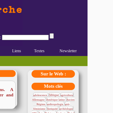
:
Liens
Textes
Newsletter
Sur le Web :
Mots clés
ons. A
er and
185/4930
1109/4930
183/4930
366/4930
Afrique
adolescence
agriculture
751/4930
82/4930
Allemagne
Amérique latine
Ancien
604/4930
236/4930
Régime
anthropologie
anti-
588/4930
22/4930
2164/4930
féminisme
Antiquité
archéologie
379/4930
144/4930
350/4930
143/4930
162/4930