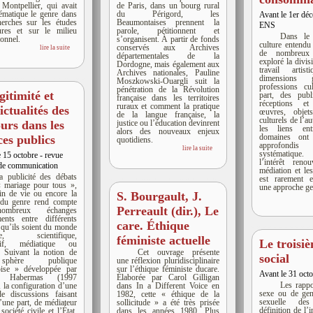
 Montpellier, qui avait
de Paris, dans un bourg rural
ématique le genre dans
du Périgord, les
Avant le 1er dé
herches sur les études
Beaumontaises prennent la
ENS
eures et sur le milieu
parole, pétitionnent et
Dans le
ionnel.
s’organisent. À partir de fonds
culture entendu
conservés aux Archives
lire la suite
de nombreux
départementales de la
exploré la divi
Dordogne, mais également aux
travail artis
Archives nationales, Pauline
dimensions 
Moszkowski-Ouargli suit la
professions cul
pénétration de la Révolution
égitimité et
part, des publi
française dans les territoires
réceptions e
ruraux et comment la pratique
ictualités des
œuvres, objet
de la langue française, la
culturels de l’a
ours dans les
justice ou l’éducation devinrent
les liens en
alors des nouveaux enjeux
domaines ont r
ces publics
quotidiens.
approfondis
lire la suite
systématique.
 15 octobre - revue
l’intérêt ren
de communication
médiation et les
a publicité des débats
est rarement e
« mariage pour tous »,
une approche gen
fin de vie ou encore la
S. Bourgault, J.
e du genre rend compte
Perreault (dir.), Le
mbreux échanges
ents entre différents
care. Éthique
, qu’ils soient du monde
que, scientifique,
féministe actuelle
Le troisi
atif, médiatique ou
l. Suivant la notion de
Cet ouvrage présente
social
hère publique
une réflexion pluridisciplinaire
ise » développée par
sur l’éthique féministe ducare.
Avant le 31 oct
en Habermas (1997
Élaborée par Carol Gilligan
Les rappo
, la configuration d’une
dans In a Different Voice en
sexe ou de genr
de discussions faisant
1982, cette « éthique de la
sexuelle de
’une part, de médiateur
sollicitude » a été très prisée
définition de l’i
société civile et l’État,
dans les années 1980. Plus