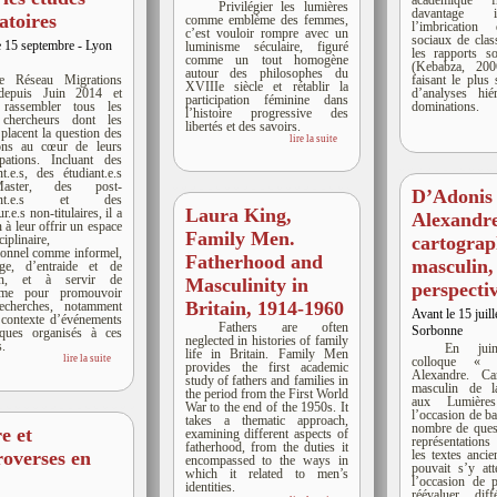
académique fr
Privilégier les lumières
davantage 
atoires
comme emblème des femmes,
l’imbrication
c’est vouloir rompre avec un
sociaux de clas
e 15 septembre - Lyon
luminisme séculaire, figuré
les rapports s
comme un tout homogène
(Kebabza, 200
autour des philosophes du
e Réseau Migrations
faisant le plus 
XVIIIe siècle et rétablir la
 depuis Juin 2014 et
d’analyses hié
participation féminine dans
 rassembler tous les
dominations.
l’histoire progressive des
 chercheurs dont les
libertés et des savoirs.
 placent la question des
lire la suite
ions au cœur de leurs
pations. Incluant des
nt.e.s, des étudiant.e.s
ster, des post-
D’Adonis
rant.e.s et des
Laura King,
r.e.s non-titulaires, il a
Alexandre
 à leur offrir un espace
Family Men.
ciplinaire,
cartograp
ionnel comme informel,
Fatherhood and
masculin, 
nge, d’entraide et de
ion, et à servir de
Masculinity in
perspecti
orme pour promouvoir
Britain, 1914-1960
recherches, notamment
Avant le 15 juill
 contexte d’événements
Fathers are often
Sorbonne
fiques organisés à ces
neglected in histories of family
s.
En jui
life in Britain. Family Men
lire la suite
colloque «
provides the first academic
Alexandre. Ca
study of fathers and families in
masculin de l
the period from the First World
aux Lumièr
War to the end of the 1950s. It
l’occasion de ba
takes a thematic approach,
nombre de quest
e et
examining different aspects of
représentations
fatherhood, from the duties it
les textes anc
roverses en
encompassed to the ways in
pouvait s’y att
which it related to men’s
l’occasion de p
identities.
réévaluer diff