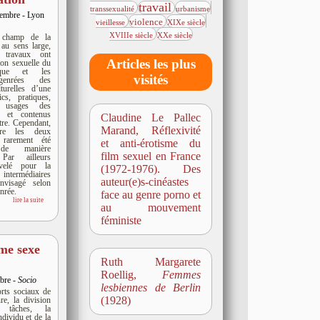
2797/4930
142/4930
186/4930
travail
transsexualité
urbanisme
cembre - Lyon
1599/4930
142/4930
21/4930
violence
vieillesse
XIXe siècle
61/4930
XVIIIe siècle
XXe siècle
 champ de la
 au sens large,
 travaux ont
Articles les plus
sion sexuelle du
tique et les
visités
genrées des
turelles d’une
cs, pratiques,
t usages des
s et contenus
Claudine Le Pallec
utre. Cependant,
Marand, Réflexivité
tre les deux
arement été
et anti-érotisme du
 de manière
film sexuel en France
 Par ailleurs
ouvelé pour la
(1972-1976). Des
 intermédiaires
auteur(e)s-cinéastes
nvisagé selon
rée.
face au genre porno et
lire la suite
au mouvement
féministe
ème sexe
Ruth Margarete
Roellig,
Femmes
obre -
Socio
lesbiennes de Berlin
rts sociaux de
(1928)
e, la division
s tâches, la
ndividu et de la