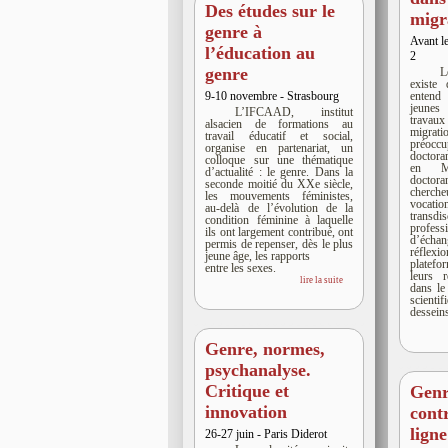
Des études sur le
migr
genre à
Avant l
l’éducation au
2
genre
L
existe
entend
9-10 novembre - Strasbourg
jeunes
L’IFCAAD, institut
travaux
alsacien de formations au
migrat
travail éducatif et social,
préoccu
organise en partenariat, un
doctora
colloque sur une thématique
en Ma
d’actualité : le genre. Dans la
docto
seconde moitié du XXe siècle,
chercheu
les mouvements féministes,
vocation
au-delà de l’évolution de la
transdis
condition féminine à laquelle
profess
ils ont largement contribué, ont
d’écha
permis de repenser, dès le plus
réflex
jeune âge, les rapports
platef
entre les sexes.
leurs 
lire la suite
dans le
scienti
dessein
Genre, normes,
psychanalyse.
Critique et
Genr
innovation
cont
ligne
26-27 juin - Paris Diderot