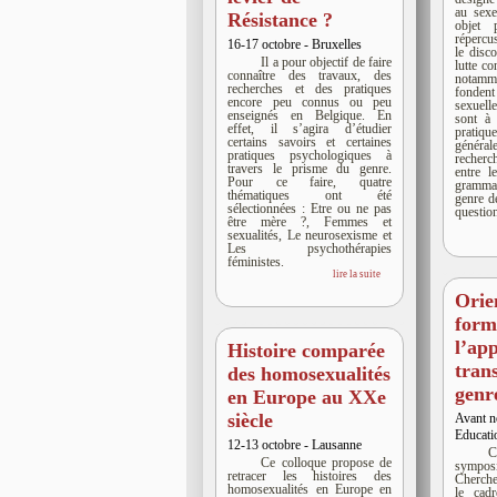
au sexe
Résistance ?
objet 
réperc
16-17 octobre - Bruxelles
le disc
Il a pour objectif de faire
lutte co
connaître des travaux, des
notam
recherches et des pratiques
fonden
encore peu connus ou peu
sexuell
enseignés en Belgique. En
sont à
effet, il s’agira d’étudier
pratiqu
certains savoirs et certaines
généra
pratiques psychologiques à
recher
travers le prisme du genre.
entre l
Pour ce faire, quatre
grammati
thématiques ont été
genre d
sélectionnées : Etre ou ne pas
questio
être mère ?, Femmes et
sexualités, Le neurosexisme et
Les psychothérapies
féministes.
lire la suite
Orie
form
l’ap
Histoire comparée
tran
des homosexualités
genr
en Europe au XXe
siècle
Avant n
Educatio
12-13 octobre - Lausanne
C
Ce colloque propose de
symp
retracer les histoires des
Cherche
homosexualités en Europe en
le cad