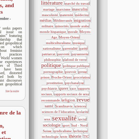
866/4930
123/4930
littérature
marché du travail
s, and
137/4930
1328/4930
665/4930
masculin
mariage
marxisme
cs
697/4930
890/4930
1319/4930
masculinité
maternité
médecine
cembre -
479/4930
1188/4930
82/4930
médias
migration
Méditerranée
41/4930
905/4930
40/4930
militaire
minorités
monde arabe
* seeks papers
383/4930
277/4930
al issue on
monde hispanique
morale
Moyen-
ains” featuring
41/4930
41/4930
Age
Moyen-Orient
larship that
328/4930
183/4930
ied geopolitical
multiculturalisme
musique
s on which
572/4930
289/4930
126/4930
nationalisme
parentalité
parité
about feminist
20/4930
81/4930
768/4930
d practices
patriarcat
pauvreté
paysannerie
d World women
20/4930
3004/4930
philosophie
plafond de verre
he experiences
552/4930
413/4930
politique
ves of Third
politique publique
n have been
835/4930
244/4930
102/4930
pornographie
pouvoir
presse
sed, distorted
144/4930
432/4930
668/4930
ated both by
prison
Proche-Orient
procréation
ist discourses
696/4930
244/4930
prostitution
psychanalyse
t geopolitical
1135/4930
530/4930
371/4930
queer
psychiatrie
race
rapports
lire la suite
364/4930
20/4930
sociaux
rapports sociaux de sexe
1495/4930
2718/4930
1102/4930
revue
religion
recommande
41/4930
975/4930
82/4930
santé
Scandinavie
sciences
612/4930
674/4930
nre de la
sciences de l’éducation
scolarité
3891/4930
111/4930
1707/4930
sexualité
sexe
social
277/4930
84/4930
120/4930
sociologie
n,
sport
Sud - Nord
84/4930
165/4930
245/4930
Suisse
syndicalisme
technique
 et
674/4930
2135/4930
21/4930
621/4930
théorie
technologie
texte
TIC
tion