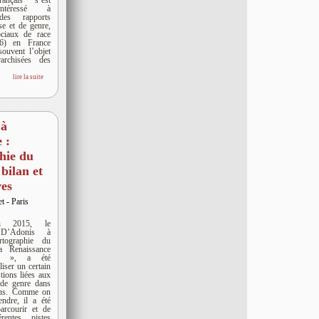
ançais s’est
intéressé à
 des rapports
se et de genre,
ociaux de race
6) en France
souvent l’objet
rarchisées des
lire la suite
 à
 :
hie du
bilan et
ves
et - Paris
n 2015, le
 D’Adonis à
rtographie du
a Renaissance
es », a été
liser un certain
ions liées aux
 de genre dans
iens. Comme on
endre, il a été
arcourir et de
érentes pistes