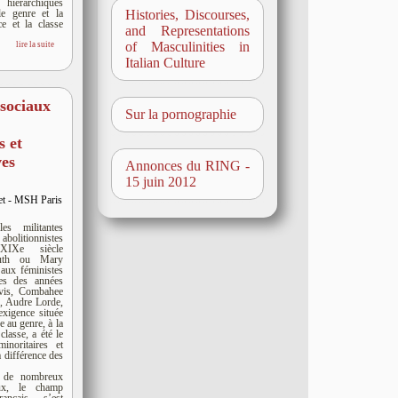
hiérarchiques
le genre et la
Histories, Discourses,
ce et la classe
and Representations
of Masculinities in
lire la suite
Italian Culture
sociaux
Sur la pornographie
s et
ves
Annonces du RING -
15 juin 2012
let - MSH Paris
es militantes
bolitionnistes
XIXe siècle
ruth ou Mary
 aux féministes
nes des années
vis, Combahee
e, Audre Lorde,
’exigence située
ce au genre, à la
 classe, a été le
inoritaires et
a différence des
s
ls de nombreux
aux, le champ