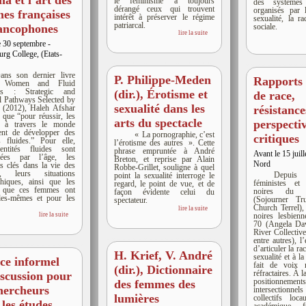
a et l’art des
le féminisme a toujours
des systèmes 
dérangé ceux qui trouvent
organisés par 
es françaises
intérêt à préserver le régime
sexualité, la ra
patriarcal.
sociale.
rancophones
lire la suite
e 30 septembre -
urg College, (Etats-
ans son dernier livre
P. Philippe-Meden
Rapports 
lé Women and Fluid
ties : Strategic and
(dir.), Érotisme et
de race,
al Pathways Selected by
sexualité dans les
(2012), Haleh Afshar
résistance
t que “pour réussir, les
arts du spectacle
perspecti
 à travers le monde
ent de développer des
« La pornographie, c’est
critiques
és fluides.” Pour elle,
l’érotisme des autres ». Cette
entités fluides sont
phrase empruntée à André
Avant le 15 juil
ncées par l’âge, les
Breton, et reprise par Alain
Nord
 clés dans la vie des
Robbe-Grillet, souligne à quel
, leurs situations
Depuis l
point la sexualité interroge le
hiques, ainsi que les
féministes et a
regard, le point de vue, et de
es que ces femmes ont
noires du 
façon évidente celui du
les-mêmes et pour les
(Sojourner T
spectateur.
Church Terrel),
lire la suite
lire la suite
noires lesbien
70 (Angela Da
River Collectiv
entre autres), l
d’articuler la ra
H. Krief, V. André
sexualité et à la
ce informel
fait de voix m
(dir.), Dictionnaire
réfractaires. À l
iscussion pour
positionnement
des femmes des
chercheurs
intersectionne
lumières
collectifs loc
 les études