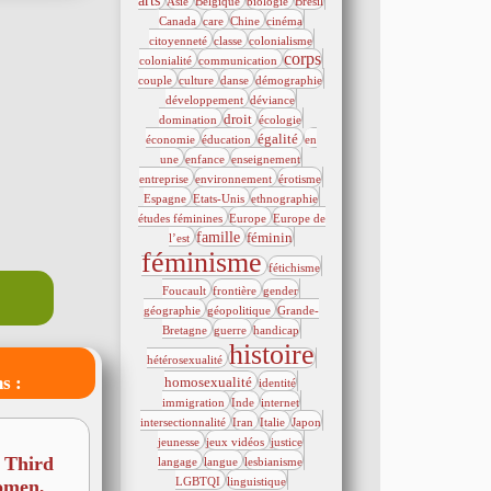
arts
Asie
Belgique
biologie
Brésil
757/4930
80/4930
604/4930
20/4930
Canada
care
Chine
cinéma
541/4930
433/4930
768/4930
citoyenneté
classe
colonialisme
146/4930
2464/4930
798/4930
corps
colonialité
communication
566/4930
83/4930
122/4930
395/4930
couple
culture
danse
démographie
43/4930
124/4930
développement
déviance
1594/4930
61/4930
580/4930
droit
domination
écologie
866/4930
1456/4930
21/4930
égalité
économie
éducation
en
761/4930
143/4930
20/4930
une
enfance
enseignement
143/4930
144/4930
344/4930
entreprise
environnement
érotisme
470/4930
205/4930
104/4930
Espagne
Etats-Unis
ethnographie
465/4930
164/4930
études féminines
Europe
Europe de
1724/4930
1631/4930
4809/4930
famille
féminin
l’est
22/4930
21/4930
féminisme
fétichisme
162/4930
21/4930
734/4930
Foucault
frontière
gender
142/4930
449/4930
géographie
géopolitique
Grande-
898/4930
80/4930
118/4930
Bretagne
guerre
handicap
4930/4930
1102/4930
histoire
hétérosexualité
788/4930
264/4930
s :
homosexualité
identité
101/4930
145/4930
285/4930
immigration
Inde
internet
60/4930
242/4930
41/4930
484/4930
intersectionnalité
Iran
Italie
Japon
d
80/4930
186/4930
540/4930
jeunesse
jeux vidéos
justice
209/4930
519/4930
103/4930
: Third
langage
langue
lesbianisme
266/4930
2855/4930
LGBTQI
linguistique
omen,