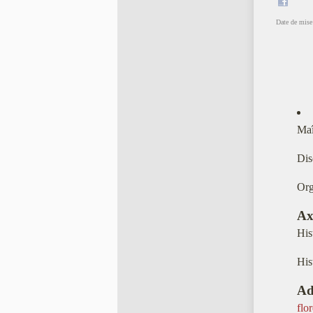
Date de mise 
Maî
Dis
Org
Ax
His
His
Ad
flo