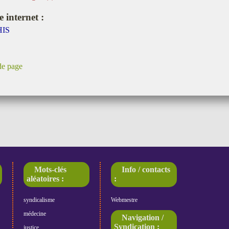
e internet :
HIS
de page
Mots-clés
Info / contacts
aléatoires :
:
syndicalisme
Webmestre
médecine
Navigation /
Syndication :
justice