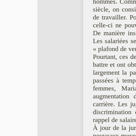
hommes. Commen
siècle, on cons
de travailler. 
celle-ci ne pou
De manière ins
Les salariées s
« plafond de ver
Pourtant, ces d
battre et ont o
largement la pa
passées à temps
femmes, Mari
augmentation d
carrière. Les j
discrimination 
rappel de salair
À jour de la ju
nouveaux moyens