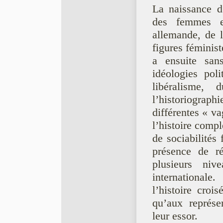
La naissance d
des femmes e
allemande, de 
figures féminis
a ensuite san
idéologies pol
libéralisme,
l’historiograp
différentes « v
l’histoire compl
de sociabilités
présence de ré
plusieurs niv
internationale
l’histoire croi
qu’aux représe
leur essor.