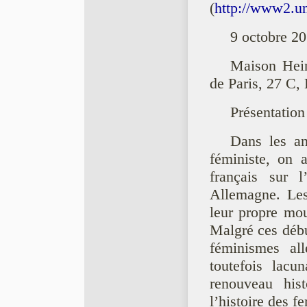
(
http://www2.un
9 octobre 2
Maison Heinr
de Paris, 27 C,
Présentation
Dans les a
féministe, on 
français sur 
Allemagne. Les 
leur propre mou
Malgré ces débu
féminismes all
toutefois lacu
renouveau hist
l’histoire des f