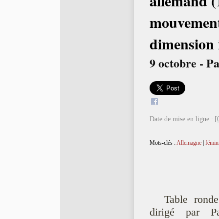
allemand (
mouvement 
dimension 
9 octobre - Pa
Date de mise en ligne :
[
Mots-clés :
Allemagne
|
fémin
Table ronde
dirigé par P