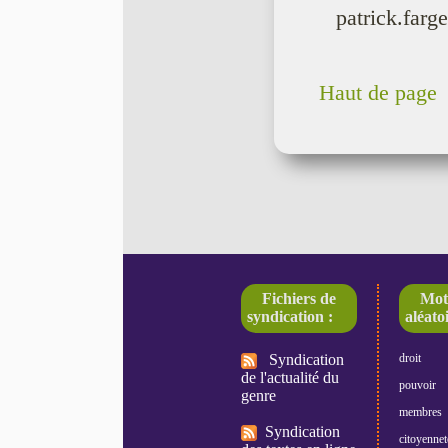
patrick.farg
Haut de page
Fichiers de
Mot
syndication :
aléatoi
Syndication
droit
de l'actualité du
pouvoir
genre
membres
Syndication
citoyennet